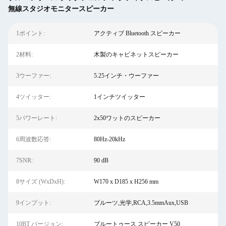
無線スタジオモニタースピーカー
1ポイント:
アクティブ Bluetooth スピーカー
2材料:
木製のキャビネットスピーカー
3ウーファー:
5.25インチ・ウーファー
4ツイッター:
1インチツイッター
5パワーレート:
2x50ワットのスピーカー
6周波数応答:
80Hz-20kHz
7SNR:
90 dB
8サイズ (WxDxH):
W170 x D185 x H256 mm
9インプット:
ブルーツ,光学,RCA,3.5mmAux,USB
10BT バージョン:
ブルートゥース スピーカー V50