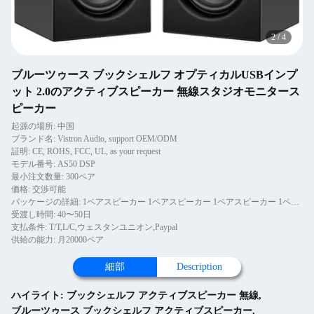
2
/
4
ブルーツゥース ブックシェルフ オプティカルUSBインプ
ット 2.0のアクティブスピーカー 無線スタジオモニタース
ピーカー
起源の場所: 中国
ブランド名: Vistron Audio, support OEM/ODM
証明: CE, ROHS, FCC, UL, as your request
モデル番号: AS50 DSP
最小注文数量: 300ペア
価格: 交渉可能
パッケージの詳細: 1ペアスピーカー 1ペアスピーカー 1ペアスピーカー 1ペアスピーカー
受渡し時間: 40〜50日
支払条件: T/T,L/C,ウェスタンユニオン,Paypal
供給の能力: 月20000ペア
細部
Description
ハイライト:
ブックシェルフ アクティブスピーカー 無線
,
ブルーツゥース ブックシェルフ アクティブスピーカー
,