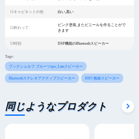
11キャビネットの色:
白い,黒い
ピンク塗装,またビニールを作ることがで
12終わって:
きます
13特別:
DSP機能のBluetoothスピーカー
Tags:
ブックシェルフ ブルーツepo_Latnスピーカー
Bluetoothステレオアクティブスピーカー
HIFI 無線スピーカー
同じようなプロダクト