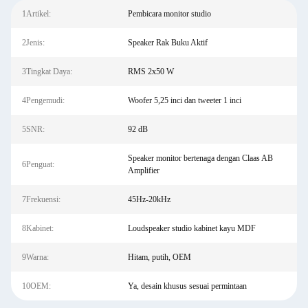
1Artikel:
Pembicara monitor studio
2Jenis:
Speaker Rak Buku Aktif
3Tingkat Daya:
RMS 2x50 W
4Pengemudi:
Woofer 5,25 inci dan tweeter 1 inci
5SNR:
92 dB
Speaker monitor bertenaga dengan Claas AB
6Penguat:
Amplifier
7Frekuensi:
45Hz-20kHz
8Kabinet:
Loudspeaker studio kabinet kayu MDF
9Warna:
Hitam, putih, OEM
10OEM:
Ya, desain khusus sesuai permintaan