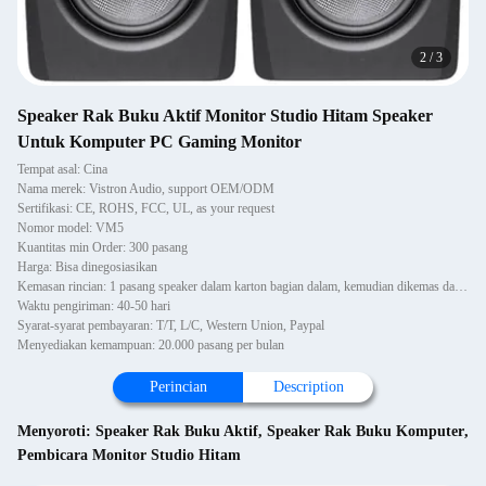
2
/
3
Speaker Rak Buku Aktif Monitor Studio Hitam Speaker
Untuk Komputer PC Gaming Monitor
Tempat asal: Cina
Nama merek: Vistron Audio, support OEM/ODM
Sertifikasi: CE, ROHS, FCC, UL, as your request
Nomor model: VM5
Kuantitas min Order: 300 pasang
Harga: Bisa dinegosiasikan
Kemasan rincian: 1 pasang speaker dalam karton bagian dalam, kemudian dikemas dalam karton.
Waktu pengiriman: 40-50 hari
Syarat-syarat pembayaran: T/T, L/C, Western Union, Paypal
Menyediakan kemampuan: 20.000 pasang per bulan
Perincian
Description
Menyoroti:
Speaker Rak Buku Aktif
,
Speaker Rak Buku Komputer
,
Pembicara Monitor Studio Hitam