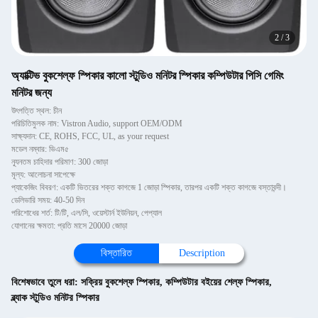
2
/
3
অ্যাক্টিভ বুকশেল্ফ স্পিকার কালো স্টুডিও মনিটর স্পিকার কম্পিউটার পিসি গেমিং
মনিটর জন্য
উৎপত্তি স্থল: চীন
পরিচিতিমুলক নাম: Vistron Audio, support OEM/ODM
সাক্ষ্যদান: CE, ROHS, FCC, UL, as your request
মডেল নম্বার: ভিএম৫
ন্যূনতম চাহিদার পরিমাণ: 300 জোড়া
মূল্য: আলোচনা সাপেক্ষে
প্যাকেজিং বিবরণ: একটি ভিতরের শক্ত কাগজে 1 জোড়া স্পিকার, তারপর একটি শক্ত কাগজে বস্তাবন্দী।
ডেলিভারি সময়: 40-50 দিন
পরিশোধের শর্ত: টি/টি, এল/সি, ওয়েস্টার্ন ইউনিয়ন, পেপ্যাল
যোগানের ক্ষমতা: প্রতি মাসে 20000 জোড়া
বিস্তারিত
Description
বিশেষভাবে তুলে ধরা:
সক্রিয় বুকশেল্ফ স্পিকার
,
কম্পিউটার বইয়ের শেল্ফ স্পিকার
,
ব্ল্যাক স্টুডিও মনিটর স্পিকার