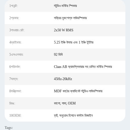
1পয়েন্ট:
স্টুডিও মনিটর স্পিকার
2প্রকার:
সক্রিয় বুকশেল্ফ লাউডস্পিকার
3পাওয়ার রেট:
2x50 W RMS
4ড্রাইভার:
5.25 ইঞ্চি উফার এবং 1 ইঞ্চি টুইটার
5এসএনআর:
92 ডিবি
6পরিবর্ধক:
Claas AB অ্যামপ্লিফায়ার সহ চালিত মনিটর স্পিকার
7ঘনত্ব:
45Hz-20kHz
8মন্ত্রিসভা:
MDF কাঠের ক্যাবিনেট স্টুডিও লাউডস্পিকার
9রঙ:
কালো, সাদা, OEM
10OEM:
হ্যাঁ, অনুরোধ হিসাবে কাস্টম ডিজাইন
Tags: