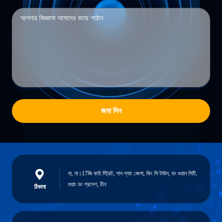
জমা দিন
না, না।17জি কাই স্ট্রিট, গান গ্যাং জেলা, কিং সি টাউন, ডং গুয়ান সিটি,
গুয়াং ডং প্রদেশ, চীন
ঠিকানা