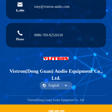
tony@vistron-audio.com
ই-মেইল
0086-769-82526118
Phone
Vistron(Dong Guan) Audio Equipment Co.,
Ltd.
Vistron(Dong Guan) Audio Equipment Co., Ltd.
সেরা দাম পান
Get a Quote