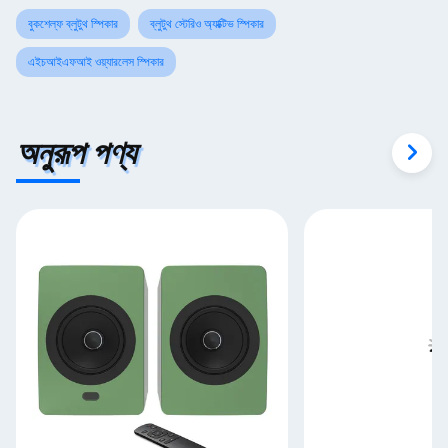
বুকশেল্ফ ব্লুটুথ স্পিকার
ব্লুটুথ স্টেরিও অ্যাক্টিভ স্পিকার
এইচআইএফআই ওয়্যারলেস স্পিকার
অনুরূপ পণ্য