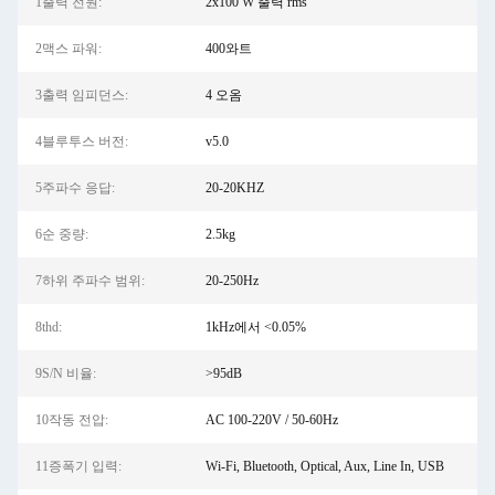
1출력 전원:
2x100 W 출력 rms
2맥스 파워:
400와트
3출력 임피던스:
4 오옴
4블루투스 버전:
v5.0
5주파수 응답:
20-20KHZ
6순 중량:
2.5kg
7하위 주파수 범위:
20-250Hz
8thd:
1kHz에서 <0.05%
9S/N 비율:
>95dB
10작동 전압:
AC 100-220V / 50-60Hz
11증폭기 입력:
Wi-Fi, Bluetooth, Optical, Aux, Line In, USB