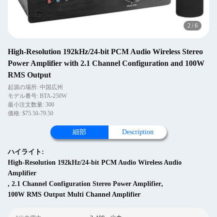
2
/
6
High-Resolution 192kHz/24-bit PCM Audio Wireless Stereo
Power Amplifier with 2.1 Channel Configuration and 100W
RMS Output
起源の場所: 中国広州
モデル番号: BTA-250W
最小注文数量: 300
価格: $75.50-79.50
細部
Description
ハイライト:
High-Resolution 192kHz/24-bit PCM Audio Wireless Audio
Amplifier
,
2.1 Channel Configuration Stereo Power Amplifier
,
100W RMS Output Multi Channel Amplifier