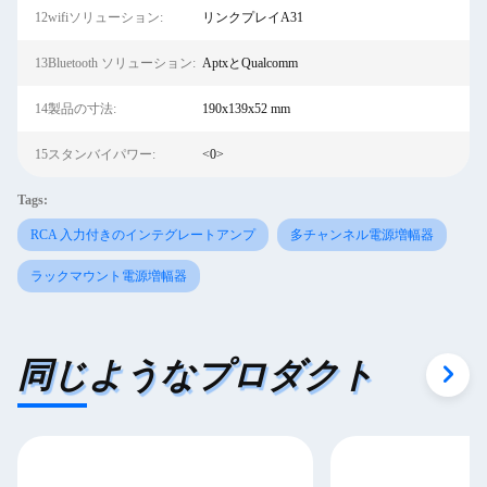
12wifiソリューション:
リンクプレイA31
13Bluetooth ソリューション:
AptxとQualcomm
14製品の寸法:
190x139x52 mm
15スタンバイパワー:
<0>
Tags:
RCA 入力付きのインテグレートアンプ
多チャンネル電源増幅器
ラックマウント電源増幅器
同じようなプロダクト