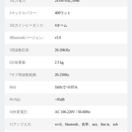
1出力電力:
2x100 w出力rms
2マックスパワー:
400ワット
3出力インピーダンス:
4オーム
4Bluetoothバージョン:
v5.0
5周波数応答:
20-20KHz
6正味重量:
2.5 kg
7サブ周波数範囲:
20-250Hz
8thd:
1kHzで<0.05％
9S/N比:
>95dB
10作業電圧:
AC 100-220V / 50-60Hz
11アンプ入力:
wi-fi、bluetooth、光学、aux、line in、usb