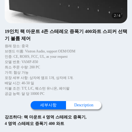
2
/
4
19인치 랙 마운트 4존 스테레오 증폭기 400와트 스피커 선택
기 볼륨 제어
원래 장소: 중국
브랜드 이름: Vistron Audio, support OEM/ODM
인증: CE, ROHS, FCC, UL, as your request
모델 번호: VAMP-850
최소 주문 수량: 200 PC
가격: 협상 가능
포장 세부 사항: 상자에 앰프 1개, 상자에 1개.
배달 시간: 40-50 일
지불 조건: T/T, L/C, 웨스턴 유니온, 페이팔
공급 능력: 달 당 10000 PC
세부사항
Description
강조하다:
랙 마운트 4 영역 스테레오 증폭기
,
4 영역 스테레오 증폭기 400 와트