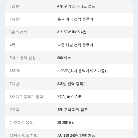
1종류:
4개 구역 스테레오 앰프
2사용:
홈 시어터 전력 증폭기
3출력 전력:
8 X 50W RMS 4옴
4목:
다중 채널 전력 증폭기
5맥스 출력 전원:
800 와트
6SNR:
>-90dB(최대 출력에서 ​​A 가중)
7채널:
8채널 전력 증폭기
8오디오 증폭기 입력:
RCA, 버스 A/B
9구역:
4개 구역 파워 앰프
10주파수 응답:
20-20KHZ
11제품 작동 전압:
AC 110-240V/선택 가능