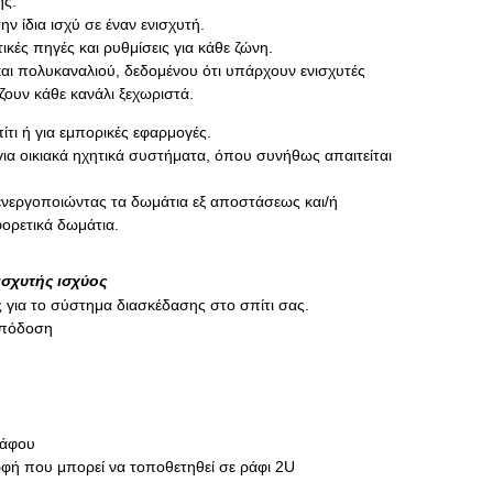
ης.
ν ίδια ισχύ σε έναν ενισχυτή.
κές πηγές και ρυθμίσεις για κάθε ζώνη.
και πολυκαναλιού, δεδομένου ότι υπάρχουν ενισχυτές
ουν κάθε κανάλι ξεχωριστά.
τι ή για εμπορικές εφαρμογές.
για οικιακά ηχητικά συστήματα, όπου συνήθως απαιτείται
πενεργοποιώντας τα δωμάτια εξ αποστάσεως και/ή
ορετικά δωμάτια.
ισχυτής ισχύος
ος για το σύστημα διασκέδασης στο σπίτι σας.
απόδοση
ράφου
ρφή που μπορεί να τοποθετηθεί σε ράφι 2U