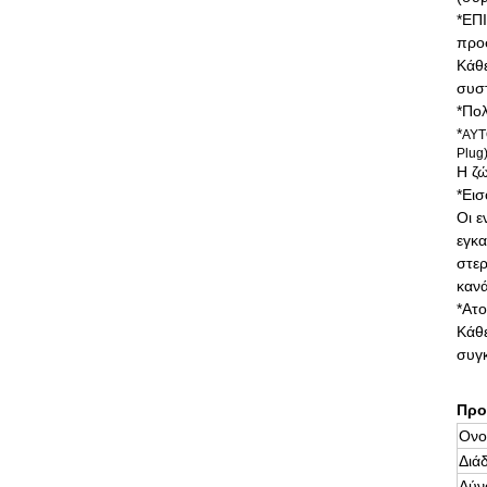
*ΕΠΙ
προ
Κάθε
συσ
*Πολ
*
ΑΥΤ
Plug
Η ζώ
*Εισ
Οι ε
εγκα
στερ
κανά
*Ατο
Κάθε
συγκ
Προ
Ονο
Διά
Δύν