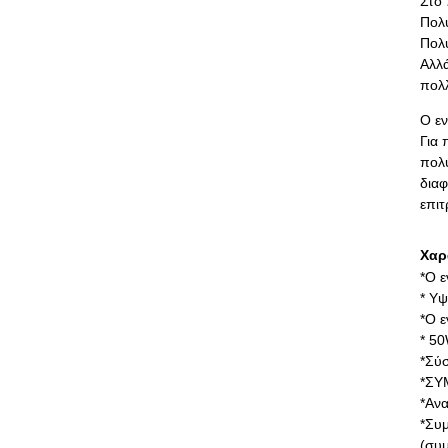
Στο 
Πολυ
Πολυ
Αλλά
πολλ
Ο εν
Για 
πολύ
διαφ
επιτ
Χαρ
*Ο ε
* Υψ
*Ο ε
* 50
*Σύ
*ΣΥ
*Ανα
*Συμ
(συμ