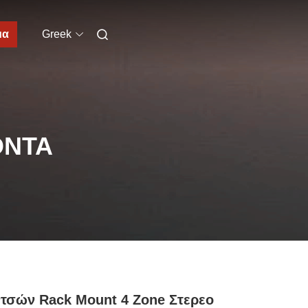
μα
Greek
ΌΝΤΑ
ντσών Rack Mount 4 Zone Στερεο