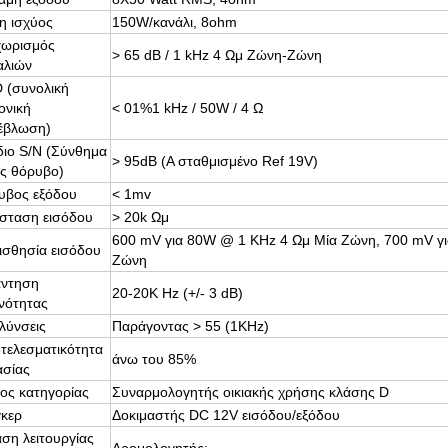
η ισχύος
150W/κανάλι, 8ohm
χωρισμός
> 65 dB / 1 kHz 4 Ωμ Ζώνη-Ζώνη
αλιών
 (συνολική
ονική
< 01%
1 kHz / 50W / 4 Ω
έβλωση)
διο S/N (Σύνθημα
> 95dB (Α σταθμισμένο Ref 19V)
ς θόρυβο)
υβος εξόδου
< 1mv
ίσταση εισόδου
> 20k Ωμ
600 mV για 80W @ 1 KHz 4 Ωμ Μία Ζώνη, 700 mV γ
ισθησία εισόδου
Ζώνη
ντηση
20-20K Hz (+/- 3 dB)
νότητας
λύνσεις
Παράγοντας > 55 (1KHz)
τελεσματικότητα
άνω του 85%
ασίας
ος κατηγορίας
Συναρμολογητής οικιακής χρήσης κλάσης D
γκερ
Δοκιμαστής DC 12V εισόδου/εξόδου
άση λειτουργίας