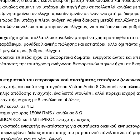
παρελθόν, ο κόσμος έκανε διάκριση μεταξύ πολυκαναλιού και πολυζών
κάναλος σημαίνει να υπάρχει μία πηγή ήχου σε πολλαπλά κανάλια με τη
ζώνη σημαίνει τον έλεγχο αρκετών ζωνών σε έναν ενισχυτή με διαφορετι
 τώρα δεν υπάρχει πλέον ανάγκη να γίνει διάκριση μεταξύ πολυζώνης 
απλών καναλιών που μπορούν να ελέγχουν, να συνδέουν και να ρυθμίζ
ισχυτής ισχύος πολλαπλών καναλιών μπορεί να χρησιμοποιηθεί στο σπί
παράδειγμα, μονάδες λιανικής πώλησης και εστιατόρια, αλλά όχι πάντα 
 μεγαλύτερος βαθμός ελέγχου.
ορετικά επίπεδα ήχου σε διαφορετικά δωμάτια, ενεργοποιώντας και α
ρέποντας την ταυτόχρονη ανάγνωση διαφορετικών πηγών ήχου σε διαφ
ακτηριστικά του στερεοφωνικού συστήματος τεσσάρων ζωνών
εν
νισχυτής οικιακού κινηματογράφου Vistron Audio 8 Channel είναι τέλει
ηλής απόδοσης ενισχυτής, ένα λεπτό ντουλάπι, αλλά παρέχει ισχυρή 
νισχυτής ισχύος με 8 κανάλια και 4 ζώνες
W / κανάλι σε 4 Ω
στημα γέφυρας 150W RMS / κανάλι σε 8 Ω
ΜΒΟΛΙΚΟΣ και ΕΜΠΕΡΙΚΟΣ ενισχυτής ισχύος
γκαστικός ενισχυτής εγκατάστασης για συστήματα οικιακού κινηματογ
περιλαμβάνει δείκτες κατάστασης του μπροστινού πάνελ και λεπτή μο
περιλαμβάνεται το ράφι υλικού)