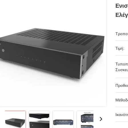
Ενισ
Ελέ
Τροπο
Τιμή:
Τυποπ
Συσκευ
Προθε
Μέθοδ
Ικανότ