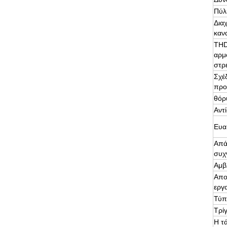
Πύλ
Δια
καν
THD
αρμ
στρ
Σχέ
προ
θόρ
Αντ
Ευα
Απά
συχ
Αμβ
Απο
εργ
Τύπ
Τρί
Η τ