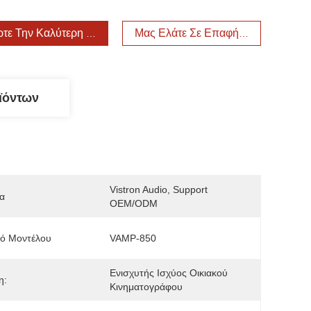
τε Την Καλύτερη Τιμή
Μας Ελάτε Σε Επαφή Με
ϊόντων
Vistron Audio, Support 
α
OEM/ODM
μό Μοντέλου
VAMP-850
Ενισχυτής Ισχύος Οικιακού 
η:
Κινηματογράφου