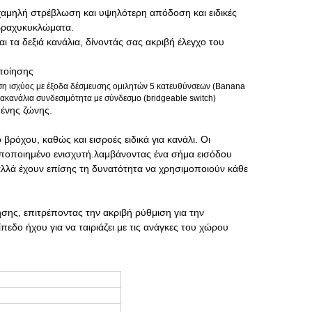
χαμηλή στρέβλωση και υψηλότερη απόδοση και ειδικές
βραχυκυκλώματα.
αι τα δεξιά κανάλια, δίνοντάς σας ακριβή έλεγχο του
ποίησης
ισχύος με έξοδα δέσμευσης ομιλητών 5 κατευθύνσεων (Banana
ρακανάλια συνδεσιμότητα με σύνδεσμο (bridgeable switch)
μένης ζώνης.
ρόχου, καθώς και εισροές ειδικά για κανάλι. Οι
υποποιημένο ενισχυτή.λαμβάνοντας ένα σήμα εισόδου
 αλλά έχουν επίσης τη δυνατότητα να χρησιμοποιούν κάθε
ησης, επιτρέποντας την ακριβή ρύθμιση για την
πεδο ήχου για να ταιριάζει με τις ανάγκες του χώρου