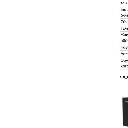
του
Εισ
ζών
Σύν
Τελ
Υλι
οθό
Καθ
Ασφ
Οργ
κατ
Φωτ