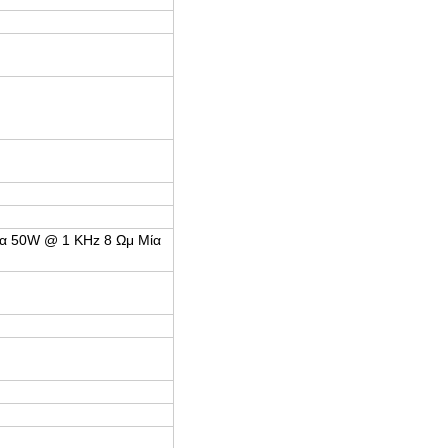
ια 50W @ 1 KHz 8 Ωμ Μία