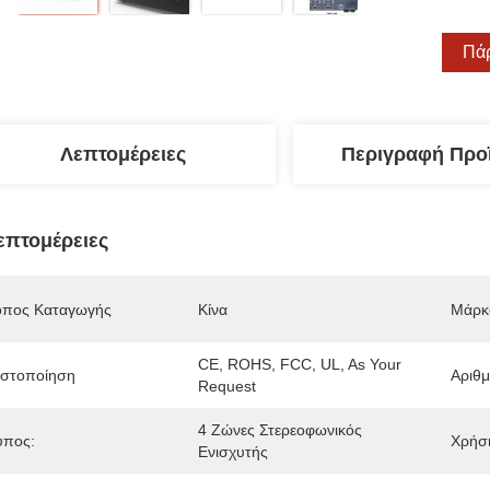
Πάρ
Λεπτομέρειες
Περιγραφή Προ
επτομέρειες
όπος Καταγωγής
Κίνα
Μάρκ
CE, ROHS, FCC, UL, As Your 
ιστοποίηση
Αριθ
Request
4 Ζώνες Στερεοφωνικός 
ύπος:
Χρήσ
Ενισχυτής