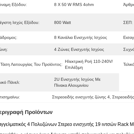
ύναμη Εξόδου:
8 X 50 W RMS 4ohm
Άρθρ
έγιστη Ισχύς Εξόδου:
800 Watt
ΣΕΠ:
ιάδρομος:
8 Κανάλια Ενισχυτής Ισχύος
Εισα
ώνη:
4 Ζώνες Ενισχυτής Ισχύος
Συχνό
Ηλεκτρική Ροή 110-240V/
 Τάση Λειτουργίας Του Προϊόντος:
Τελικ
Επιλέξιμη
2U Ενισχυτής Ισχύος Με 
λικό Πάνελ:
Πίνακα Αλουμινίου
πισημαίνω:
Στερεοειδής ενισχυτής ζώνης 4
, 
Στερεοειδή
εριγραφή Προϊόντων
γγελματικός 4 Πολυζώνων Στερεο ενισχυτής 19 ιντσών Rack Mo