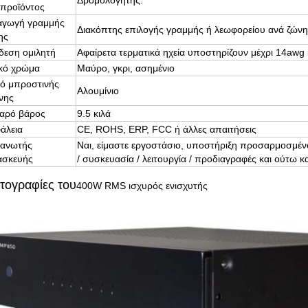
Δρομολογητής:
 προϊόντος
αγωγή γραμμής
Διακόπτης επιλογής γραμμής ή λεωφορείου ανά ζώνη
ης
δεση ομιλητή
Αφαίρετα τερματικά ηχεία υποστηρίζουν μέχρι 14awg
ικό χρώμα
Μαύρο, γκρι, ασημένιο
κό μπροστινής
Αλουμίνιο
νης
αρό βάρος
9.5 κιλά
άλεια
CE, ROHS, ERP, FCC ή άλλες απαιτήσεις
ανωτής
Ναι, είμαστε εργοστάσιο, υποστήριξη προσαρμοσμέν
ασκευής
/ συσκευασία / λειτουργία / προδιαγραφές και ούτω κ
ογραφίες του
400W RMS ισχυρός ενισχυτής