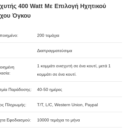
χυτής 400 Watt Με Επιλογή Ηχητικού
γχου Όγκου
ποιημένο:
200 τεμάχια
Διαπραγματεύσιμα
1 κομμάτι ενισχυτή σε ένα κουτί, μετά 1
οιημένη
ασία:
κομμάτι σε ένα κουτί.
σμία Παράδοσης:
40-50 ημέρες
ος Πληρωμής:
T/T, L/C, Western Union, Paypal
ητα Εφοδιασμού:
10000 τεμάχια το μήνα