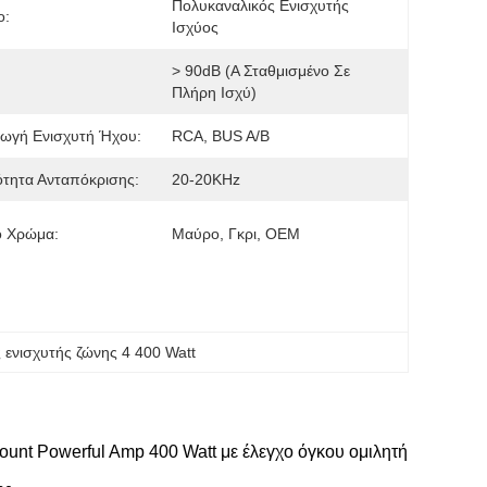
Πολυκαναλικός Ενισχυτής 
ο:
Ισχύος
> 90dB (A Σταθμισμένο Σε 
Πλήρη Ισχύ)
γωγή Ενισχυτή Ήχου:
RCA, BUS A/B
τητα Ανταπόκρισης:
20-20KHz
ό Χρώμα:
Μαύρο, Γκρι, OEM
ς ενισχυτής ζώνης 4 400 Watt
unt Powerful Amp 400 Watt με έλεγχο όγκου ομιλητή