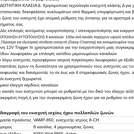
ΔΟΤΗΤΙΚΗ ΚΛΑΣΙΑ Δ: Χρησιμοποιεί τεχνολογία ενισχυτή κλάσης Δ για 
στατευτικές διασφαλίσεις κυκλωμάτων από θερμική υπερφόρτωση και 
 ζώνη του ενισχυτή έχει ατομική ρύθμιση της έντασης για τα αριστερά κ
τήματος σας.
λές επιλογές αυτόματης ενεργοποίησης / απενεργοποίησης και ενεργο
ΟΠΟΛΗΣΗ ΑΥΤΟΠΟΛΗΣΗΣ 8 καναλιών: 100w ανά κανάλι παρέχουν υψηλή απόδοση 
),Πέρασμα για εξωτερική σύνδεση ενισχυτή (Daisy-Chaining) και ενσωματωμένα τετ
νη 12V Trigger In χρησιμοποιείται για την ενεργοποίηση μιας συγκεκρι
όδου λεωφορείου με επιλογές εισόδου μεμονωμένων καναλιών
ν λόγω ενισχυτές προσφέρουν εισροή παγκόσμιου λεωφορείου με έξοδο β
ταστάτες έχουν τη δυνατότητα να χρησιμοποιούν τους ενισχυτές ως τ
εοφωνίας και διανέμοντάς το σε έως και 4 στερεοφωνικές ζώνες ήχου,
λι ενισχυτή ξεχωριστά.
μικοί έλεγχοι κέρδους καναλιών
 κανάλι των ενισχυτών μπορεί να ρυθμιστεί με τον δικό του έλεγχο αύξ
εκριμένη πηγή,ή για την συγκεκριμένη ζώνη ήχου για να ρυθμίσει το επί
διαγραφή του ενισχυτή ισχύος ήχου πολλαπλών ζωνών
μασία προϊόντος
VAMP-850, ενισχυτής ισχύος 8-CH
δρομος
8 κανάλια, 4 μεμονωμένες ζώνες
αμη εξόδου
8X50 Watt RMS, 4ohm