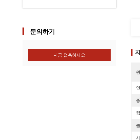
문의하기
자
지금 접촉하세요
원
종
힘
클
사