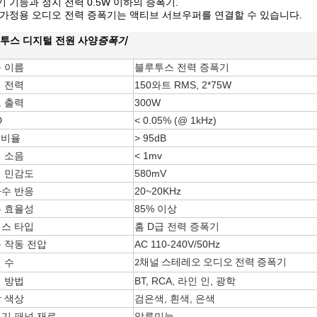
대기 기능과 정지 전력 0.5W 이하의 증폭기.
이 가정용 오디오 전력 증폭기는 액티브 서브우퍼를 연결할 수 있습니다.
투스 디지털 전원 사양
증폭기
 이름
블루투스 전력 증폭기
 전력
150와트 RMS, 2*75W
 출력
300W
D
< 0.05% (@ 1kHz)
N 비율
> 95dB
 소음
< 1mv
 민감도
580mV
수 반응
20~20KHz
 효율성
85% 이상
스 타입
홈 D급 전력 증폭기
 작동 전압
AC 110-240V/50Hz
 수
2채널 스테레오 오디오 전력 증폭기
 방법
BT, RCA, 라인 인, 광학
 색상
검은색, 흰색, 은색
기 패널 재료
알루미늄