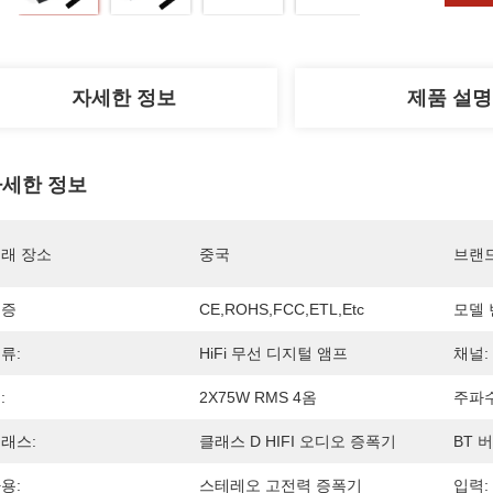
자세한 정보
제품 설명
세한 정보
래 장소
중국
브랜
인증
CE,ROHS,FCC,ETL,etc
모델 
류:
HiFi 무선 디지털 앰프
채널:
:
2X75W RMS 4옴
주파수
래스:
클래스 D HIFI 오디오 증폭기
BT 버
용:
스테레오 고전력 증폭기
입력: