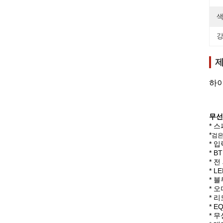
색
강
제
하이
무선
* 
*
검은
* 
* 
* 
* 
* 
* 
* 
* 
* 