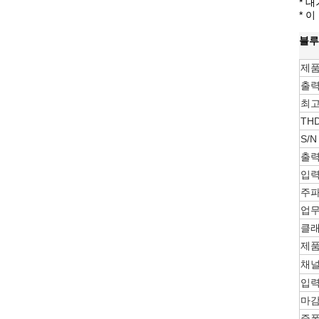
* 
* 
블루
제품
출력
최고
TH
S/
출력
입력
주파
업무
클래
제품
채널
입력
마감
증폭