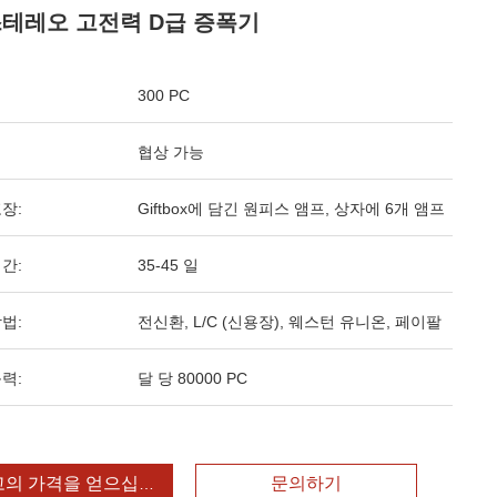
스테레오 고전력 D급 증폭기
300 PC
협상 가능
장:
Giftbox에 담긴 원피스 앰프, 상자에 6개 앰프
간:
35-45 일
법:
전신환, L/C (신용장), 웨스턴 유니온, 페이팔
력:
달 당 80000 PC
고의 가격을 얻으십시오
문의하기