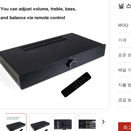
널 
MOQ:
가격:
표준 포
배달 기
지불 방
공급 능
최