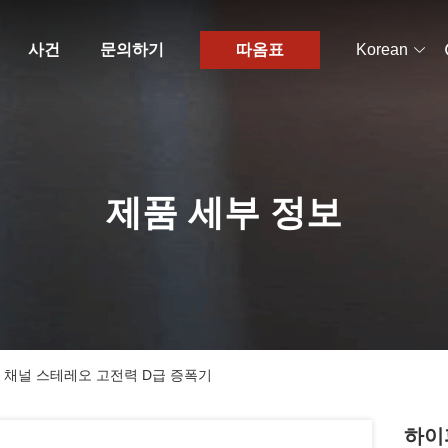
사건
문의하기
따옴표
Korean
제품 세부 정보
 채널 스테레오 고전력 D급 증폭기
하이