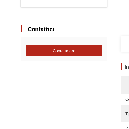
Contattici
Contatto ora
I
L
Ce
Ti
P