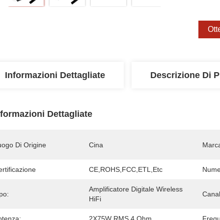
Ott
Informazioni Dettagliate
Descrizione Di P
nformazioni Dettagliate
uogo Di Origine
Cina
Marc
rtificazione
CE,ROHS,FCC,ETL,etc
Numer
Amplificatore Digitale Wireless 
po:
Canal
HiFi
otenza:
2X75W RMS 4 Ohm
Frequ