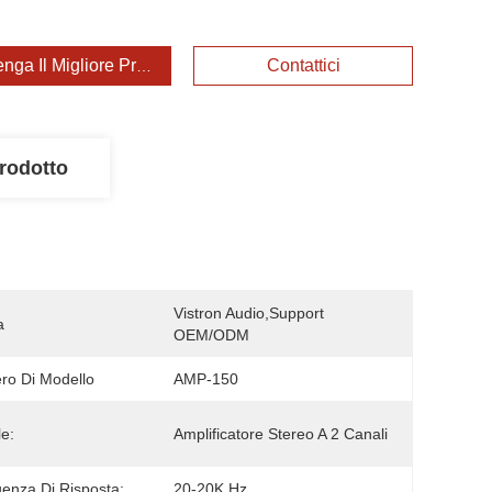
enga Il Migliore Prezzo
Contattici
rodotto
Vistron Audio,support 
a
OEM/ODM
o Di Modello
AMP-150
e:
Amplificatore Stereo A 2 Canali
enza Di Risposta:
20-20K Hz