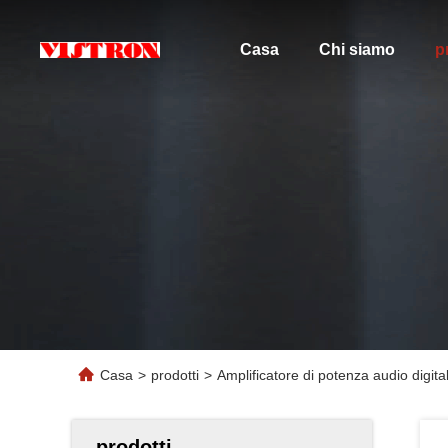
Casa
Chi siamo
p
Casa
>
prodotti
>
Amplificatore di potenza audio digita
prodotti