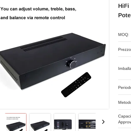
HiFi
Pote
MOQ:
Prezzo
Imball
Period
Metodo
Capaci
Approv