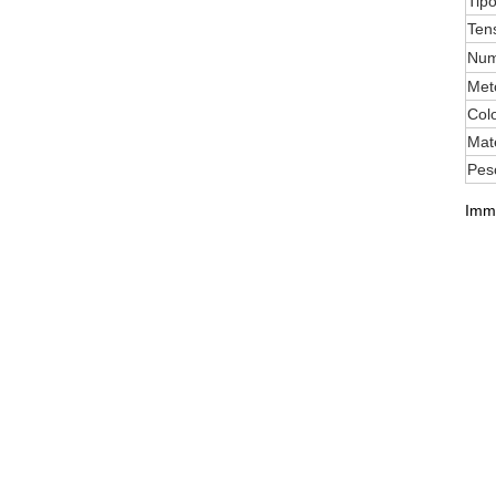
Tipo
Ten
Num
Meto
Colo
Mate
Pes
Imma