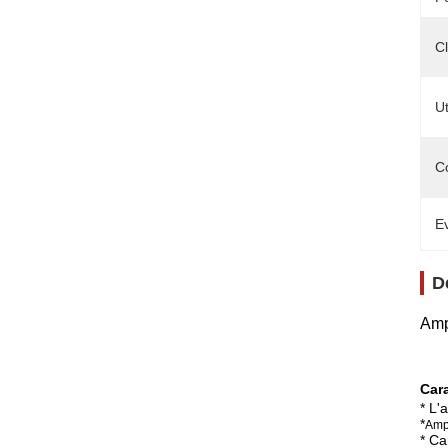
C
Ut
C
Ev
D
Ampl
Cara
* L'
*
Ampl
* Ca