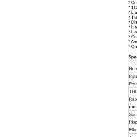
* Co
* 11
* L'
* Tr
* Di
* L'
* L'
* Co
* Am
* Qu
Spec
Nom
Pote
Pot
TH
Rap
rumo
Sens
Ris
Effi