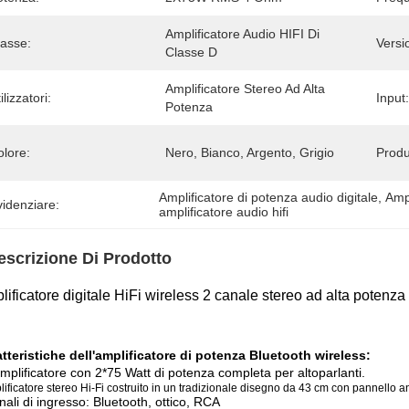
Amplificatore Audio HIFI Di 
lasse:
Versi
Classe D
Amplificatore Stereo Ad Alta 
ilizzatori:
Input:
Potenza
olore:
Nero, Bianco, Argento, Grigio
Produ
Amplificatore di potenza audio digitale
, 
Ampl
idenziare:
amplificatore audio hifi
escrizione Di Prodotto
ificatore digitale HiFi wireless 2 canale stereo ad alta potenza
tteristiche dell'amplificatore di potenza Bluetooth wireless:
amplificatore con 2*75 Watt di potenza completa per altoparlanti.
ificatore stereo Hi-Fi costruito in un tradizionale disegno da 43 cm con pannello an
nali di ingresso: Bluetooth, ottico, RCA