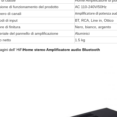
 di classe
Home Amplificatore di po
sione di funzionamento del prodotto
AC 110-240V/50Hz
ero di canali
Amplificatore di potenza aud
di di input
BT, RCA, Line in, Ottico
re di finitura
Nero, bianco, argento
riale del pannello di amplificazione
Aluminici
o netto
1.5 kg
gini dell' HiFi
Home stereo Amplificatore audio Bluetooth