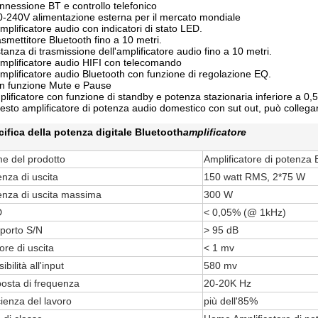
nnessione BT e controllo telefonico
0-240V alimentazione esterna per il mercato mondiale
amplificatore audio con indicatori di stato LED.
asmettitore Bluetooth fino a 10 metri.
stanza di trasmissione dell'amplificatore audio fino a 10 metri.
amplificatore audio HIFI con telecomando
amplificatore audio Bluetooth con funzione di regolazione EQ.
n funzione Mute e Pause
plificatore con funzione di standby e potenza stazionaria inferiore a 0,
esto amplificatore di potenza audio domestico con sut out, può collega
ifica della potenza digitale Bluetooth
amplificatore
e del prodotto
Amplificatore di potenza 
nza di uscita
150 watt RMS, 2*75 W
enza di uscita massima
300 W
D
< 0,05% (@ 1kHz)
porto S/N
> 95 dB
re di uscita
< 1 mv
ibilità all'input
580 mv
posta di frequenza
20-20K Hz
cienza del lavoro
più dell'85%