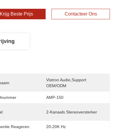
Krijg Beste Prijs
Contacteer Ons
ijving
Vistron Audio,support 
naam
OEM/ODM
lnummer
AMP-150
l:
2-Kanaals Stereoversterker
entie Reageren:
20-20K Hz