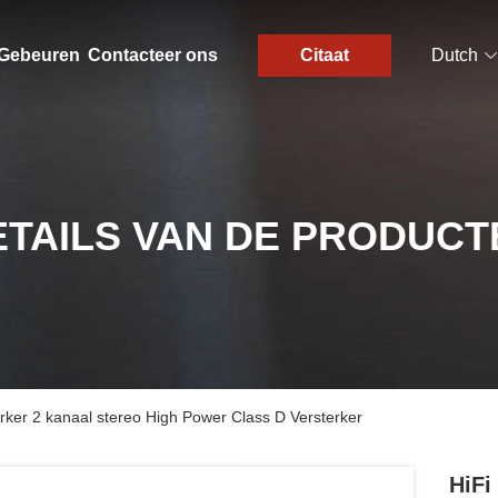
Gebeuren
Contacteer ons
Citaat
Dutch
ETAILS VAN DE PRODUCT
erker 2 kanaal stereo High Power Class D Versterker
HiFi