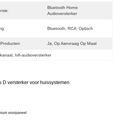
Bluetooth Home 
rsie:
Audioversterker
ng:
Bluetooth, RCA, Optisch
Producten:
Ja, Op Aanvraag Op Maat
 kanaal
, 
hifi-audioversterker
ss D versterker voor huissystemen
inium voorpaneel