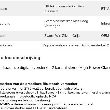
HIFI-Audioversterker Van 
lasse:
BT-Ve
Klasse D
Stereo-Versterker Met Hoog 
ebruik:
Inbre
Vermogen
eur:
Zwart, Wit, Zilver, Grijs
OEM-
arkeren:
Digitale audioversterker
, 
Audioversterker 2
roductomschrijving
i draadloze digitale versterker 2 kanaal stereo High Power Cla
merken van de draadloze Bluetooth-versterker:
 versterker met 2*75 watt vol bereik voor luidsprekers.
i stereoversterker gebouwd in traditioneel 43 cm ontwerp met zwart messing alum
voerkanalen: Bluetooth, optisch, RCA
-verbinding en telefoonbesturing
0-240V externe stroomvoorziening voor de hele wereldmarkt
 audioversterker met LED-statusindicatoren.