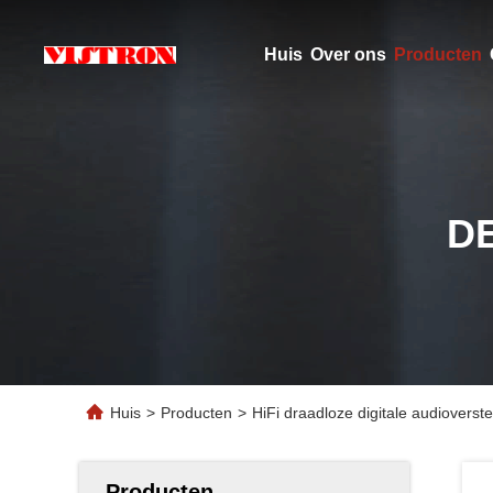
Huis
Over ons
Producten
D
Huis
>
Producten
>
HiFi draadloze digitale audioverst
Producten