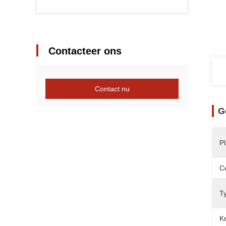
Contacteer ons
Contact nu
G
P
Ce
T
Kr