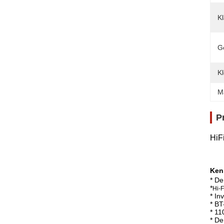
K
G
Kl
M
P
HiF
Ken
* De
*
Hi-F
* In
* BT
* 11
* De