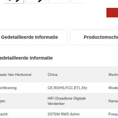
Gedetailleerde Informatie
Productomschr
edetailleerde Informatie
laats Van Herkomst
China
Merk
rtificering
CE,ROHS,FCC,ETL,etc
Mode
HiFi Draadloze Digitale 
ype:
Kanaa
Versterker
acht:
2X75W RMS 4ohm
Frequ