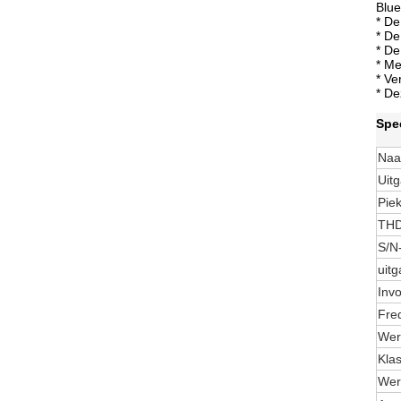
Blue
* De
* De
* De
* Me
* Ve
* De
Spec
Naa
Uit
Pie
TH
S/N-
uit
Inv
Fre
Wer
Kla
Wer