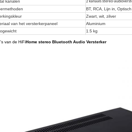
tal kanalen
2 kanaals stereo-audioverst
oermethoden
BT, RCA, Lijn in, Optisch
erkingskleur
Zwart, wit, zilver
riaal van het versterkerpaneel
Aluminium
togewicht
1.5 kg
's van de HiFi
Home stereo Bluetooth Audio Versterker