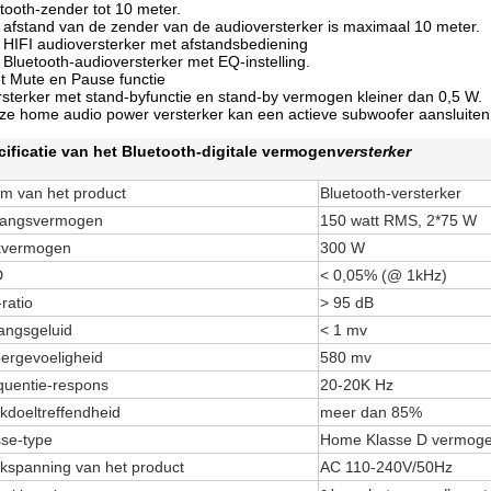
tooth-zender tot 10 meter.
 afstand van de zender van de audioversterker is maximaal 10 meter.
 HIFI audioversterker met afstandsbediening
 Bluetooth-audioversterker met EQ-instelling.
t Mute en Pause functie
rsterker met stand-byfunctie en stand-by vermogen kleiner dan 0,5 W.
ze home audio power versterker kan een actieve subwoofer aansluiten
ificatie van het Bluetooth-digitale vermogen
versterker
m van het product
Bluetooth-versterker
gangsvermogen
150 watt RMS, 2*75 W
kvermogen
300 W
D
< 0,05% (@ 1kHz)
ratio
> 95 dB
gangsgeluid
< 1 mv
oergevoeligheid
580 mv
quentie-respons
20-20K Hz
kdoeltreffendheid
meer dan 85%
sse-type
Home Klasse D vermoge
kspanning van het product
AC 110-240V/50Hz