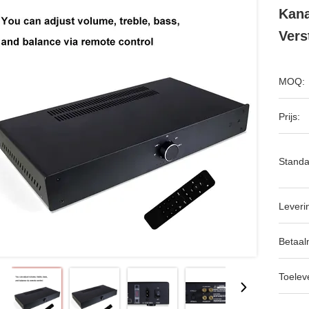
Kana
Vers
MOQ:
Prijs:
Standa
Leveri
Betaal
Toeleve