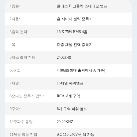
1종류:
클래스 D 고출력 스테레오 앰프
2사용:
홈 시어터 전력 증폭기
3출력 전력:
16 X 75W RMS 4옴
4목:
다중 채널 전력 증폭기
5맥스 출력 전원:
2400와트
6SNR:
>-90dB(최대 출력에서 ​​A 가중)
7채널:
16채널 파워앰프
8오디오 증폭기 입력:
RCA, 8개 구역
9구역:
8개 구역 파워 앰프
10주파수 응답:
20-20KHZ
11제품 작동 전압:
AC 110-240V/선택 가능