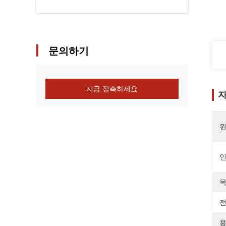
문의하기
지금 접촉하세요
자
원
목
전
용