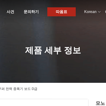
사건
문의하기
따옴표
Korean
제품 세부 정보
우퍼 전력 증폭기 보드 D급
모노