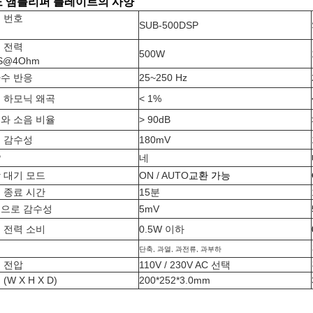
 앰플리퍼 플레이트의 사양
 번호
SUB-500DSP
목
 전력
500W
S@4Ohm
수 반응
25~250 Hz
 하모닉 왜곡
< 1%
와 소음 비율
> 90dB
 감수성
180mV
P
네
 대기 모드
ON / AUTO
교환 가능
 종료 시간
15분
으로 감수성
5mV
 전력 소비
0.5W 이하
호
단축, 과열, 과전류, 과부하
 전압
110V / 230V AC 선택
(W X H X D)
200*252*3.0mm