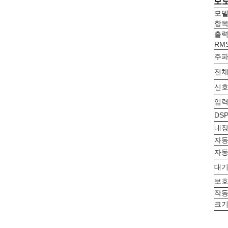
모노
모델
항
출력
RM
주파
전체
신호
입력
DS
내장
자동
자동
대기
보
작동
크기 