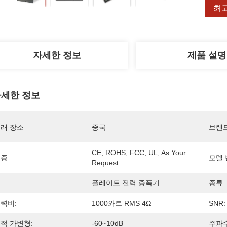
최
자세한 정보
제품 설명
세한 정보
래 장소
중국
브랜
CE, ROHS, FCC, UL, As Your 
인증
모델 
Request
:
플레이트 전력 증폭기
종류:
력비:
1000와트 RMS 4Ω
SNR:
적 가변형:
-60~10dB
주파수