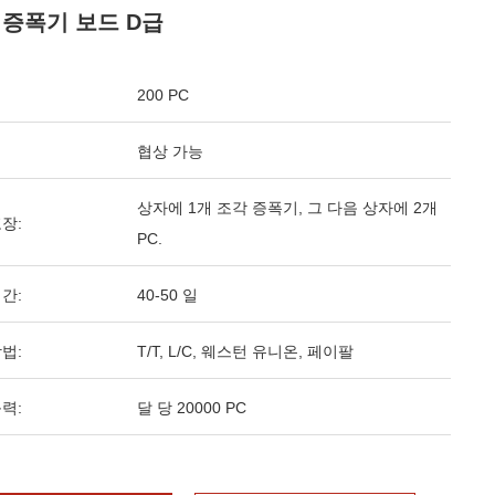
 증폭기 보드 D급
200 PC
협상 가능
상자에 1개 조각 증폭기, 그 다음 상자에 2개
장:
PC.
간:
40-50 일
법:
T/T, L/C, 웨스턴 유니온, 페이팔
력:
달 당 20000 PC