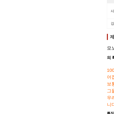
사
강
제
모
의 
1
어
보
그
우
니
특징