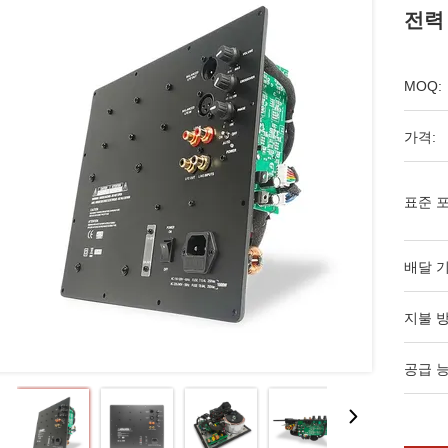
전력
MOQ:
가격:
표준 포
배달 기
지불 방
공급 능