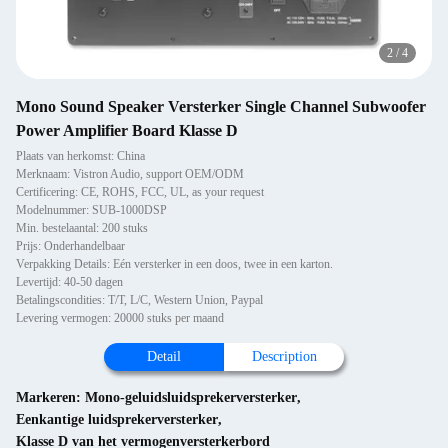
2
/
4
Mono Sound Speaker Versterker Single Channel Subwoofer
Power Amplifier Board Klasse D
Plaats van herkomst: China
Merknaam: Vistron Audio, support OEM/ODM
Certificering: CE, ROHS, FCC, UL, as your request
Modelnummer: SUB-1000DSP
Min. bestelaantal: 200 stuks
Prijs: Onderhandelbaar
Verpakking Details: Eén versterker in een doos, twee in een karton.
Levertijd: 40-50 dagen
Betalingscondities: T/T, L/C, Western Union, Paypal
Levering vermogen: 20000 stuks per maand
Detail
Description
Markeren:
Mono-geluidsluidsprekerversterker
,
Eenkantige luidsprekerversterker
,
Klasse D van het vermogenversterkerbord