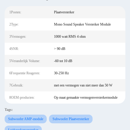
1Posten:
Plaatversterker
2Type:
Mono Sound Speaker Versterker Module
3Vermogen:
1000 watt RMS 4 ohm
4SNR:
> 90 dB
5Veranderlijk Volume:
-60 tot 10 dB
6Frequentie Reageren:
30-250 Hz
7Gebruik:
met een vermogen van niet meer dan 50 W
8OEM-producten:
Op maat gemaakte vermogenversterkermodule
Tags:
Subwoofer AMP-module
Subwoofer Plaatversterker