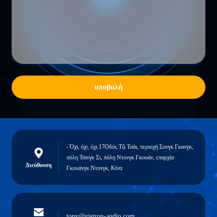
υποβολή
- Όχι, όχι, όχι.17Οδός Τζι Τσάι, περιοχή Σονγκ Γκανγκ,
πόλη Τσινγκ Σι, πόλη Ντονγκ Γκουάν, επαρχία
Διεύθυνση
Γκουάνγκ Ντονγκ, Κίνα
tony@vistron-audio.com