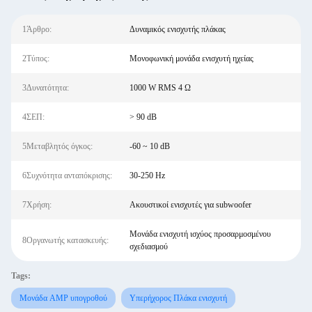
1Άρθρο:
Δυναμικός ενισχυτής πλάκας
2Τύπος:
Μονοφωνική μονάδα ενισχυτή ηχείας
3Δυνατότητα:
1000 W RMS 4 Ω
4ΣΕΠ:
> 90 dB
5Μεταβλητός όγκος:
-60 ~ 10 dB
6Συχνότητα ανταπόκρισης:
30-250 Hz
7Χρήση:
Ακουστικοί ενισχυτές για subwoofer
Μονάδα ενισχυτή ισχύος προσαρμοσμένου
8Οργανωτής κατασκευής:
σχεδιασμού
Tags:
Μονάδα AMP υπογροθού
Υπερήχορος Πλάκα ενισχυτή