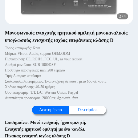
2
/
4
Μονοφωνικός ενισχυτής ηχητικού ομιλητή μονοκαναλικός
υπογλωσσός ενισχυτής ισχύος επιφάνειας κλάσης D
Τόπος καταγωγής: Κίνα
Μάρκα: Vistron Audio, support OEM/ODM
Πιστοποίηση: CE, ROHS, FCC, UL, as your request
Αριθμό μοντέλου: SUB-1000DSP
Ποσότητα παραγγελίας min: 200 τεμάχια
Τιμή: Διαπραγματεύσιμα
Συσκευασία λεπτομέρειες: Ένα ενισχυτή σε κουτί, μετά δύο σε κουτί.
Χρόνος παράδοσης: 40-50 ημέρες
Όροι πληρωμής: T/T, L/C, Western Union, Paypal
Δυνατότητα προσφοράς: 20000 τεμάχια ανά μήνα
Λεπτομέρεια
Description
Επισημαίνω:
Μονό ενισχυτής ήχου ομιλητή
,
Ενισχυτής ηχητικού ομιλητή με ένα κανάλι
,
Πίνακας ενισχυτή ισχύος κλάσης D