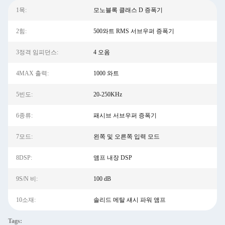
1목:
모노블록 클래스 D 증폭기
2힘:
500와트 RMS 서브우퍼 증폭기
3정격 임피던스:
4 오옴
4MAX 출력:
1000 와트
5빈도:
20-250KHz
6종류:
패시브 서브우퍼 증폭기
7모드:
왼쪽 및 오른쪽 입력 모드
8DSP:
앰프 내장 DSP
9S/N 비:
100 dB
10소재:
솔리드 메탈 섀시 파워 앰프
Tags: