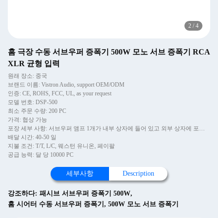
2
/
4
홈 극장 수동 서브우퍼 증폭기 500W 모노 서브 증폭기 RCA
XLR 균형 입력
원래 장소: 중국
브랜드 이름: Vistron Audio, support OEM/ODM
인증: CE, ROHS, FCC, UL, as your request
모델 번호: DSP-500
최소 주문 수량: 200 PC
가격: 협상 가능
포장 세부 사항: 서브우퍼 앰프 1개가 내부 상자에 들어 있고 외부 상자에 포장되어 있습니다.
배달 시간: 40-50 일
지불 조건: T/T, L/C, 웨스턴 유니온, 페이팔
공급 능력: 달 당 10000 PC
세부사항
Description
강조하다:
패시브 서브우퍼 증폭기 500W
,
홈 시어터 수동 서브우퍼 증폭기
,
500W 모노 서브 증폭기