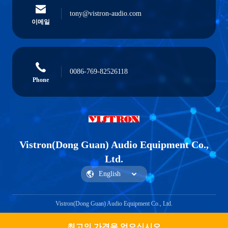
tony@vistron-audio.com
이메일
0086-769-82526118
Phone
Vistron(Dong Guan) Audio Equipment Co.,
Ltd.
Vistron(Dong Guan) Audio Equipment Co., Ltd.
최고의 가격을 얻으십시오
Get a Quote