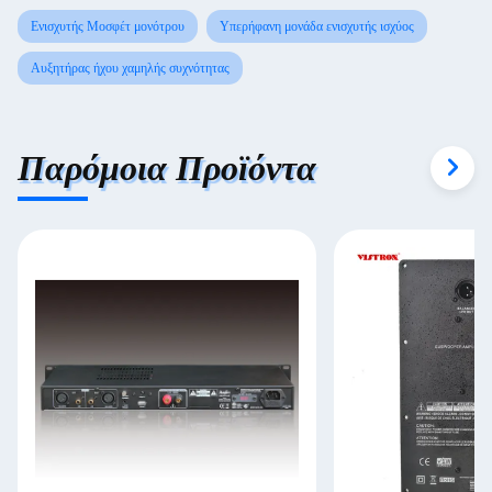
Ενισχυτής Μοσφέτ μονότρου
Υπερήφανη μονάδα ενισχυτής ισχύος
Αυξητήρας ήχου χαμηλής συχνότητας
Παρόμοια Προϊόντα