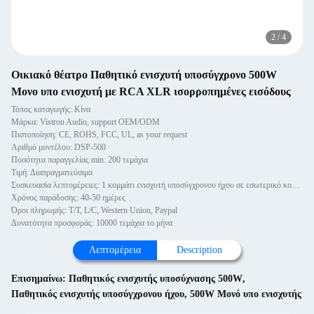
2
/
4
Οικιακό θέατρο Παθητικό ενισχυτή υποσύγχρονο 500W
Μονο υπο ενισχυτή με RCA XLR ισορροπημένες εισόδους
Τόπος καταγωγής: Κίνα
Μάρκα: Vistron Audio, support OEM/ODM
Πιστοποίηση: CE, ROHS, FCC, UL, as your request
Αριθμό μοντέλου: DSP-500
Ποσότητα παραγγελίας min: 200 τεμάχια
Τιμή: Διαπραγματεύσιμα
Συσκευασία λεπτομέρειες: 1 κομμάτι ενισχυτή υποσύγχρονου ήχου σε εσωτερικό κουτί, στη συνέχεια συσκευασμένο σε εξωτερικό κουτ
Χρόνος παράδοσης: 40-50 ημέρες
Όροι πληρωμής: T/T, L/C, Western Union, Paypal
Δυνατότητα προσφοράς: 10000 τεμάχια το μήνα
Λεπτομέρεια
Description
Επισημαίνω:
Παθητικός ενισχυτής υποσύχνασης 500W
,
Παθητικός ενισχυτής υποσύγχρονου ήχου
,
500W Μονό υπο ενισχυτής