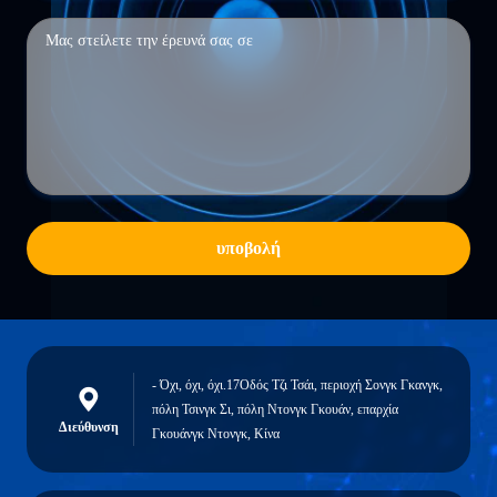
υποβολή
- Όχι, όχι, όχι.17Οδός Τζι Τσάι, περιοχή Σονγκ Γκανγκ,
πόλη Τσινγκ Σι, πόλη Ντονγκ Γκουάν, επαρχία
Διεύθυνση
Γκουάνγκ Ντονγκ, Κίνα