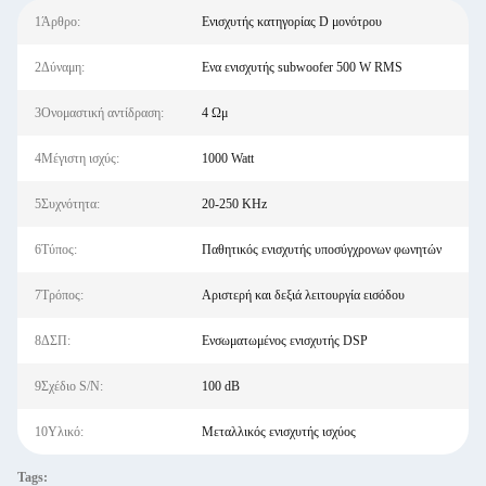
1Άρθρο:
Ενισχυτής κατηγορίας D μονότρου
2Δύναμη:
Ενα ενισχυτής subwoofer 500 W RMS
3Ονομαστική αντίδραση:
4 Ωμ
4Μέγιστη ισχύς:
1000 Watt
5Συχνότητα:
20-250 KHz
6Τύπος:
Παθητικός ενισχυτής υποσύγχρονων φωνητών
7Τρόπος:
Αριστερή και δεξιά λειτουργία εισόδου
8ΔΣΠ:
Ενσωματωμένος ενισχυτής DSP
9Σχέδιο S/N:
100 dB
10Υλικό:
Μεταλλικός ενισχυτής ισχύος
Tags: