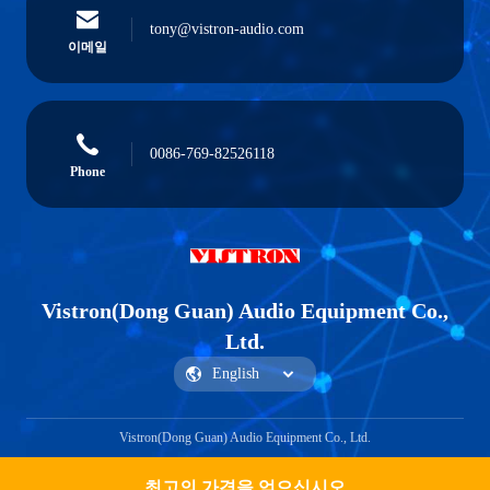
tony@vistron-audio.com
이메일
0086-769-82526118
Phone
Vistron(Dong Guan) Audio Equipment Co.,
Ltd.
Vistron(Dong Guan) Audio Equipment Co., Ltd.
최고의 가격을 얻으십시오
Get a Quote