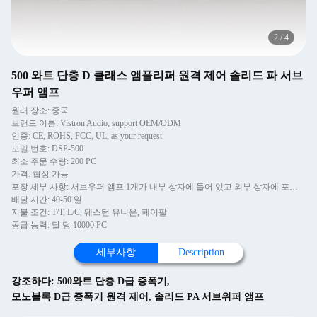
2
/
4
500 와트 단층 D 클래스 앰플리퍼 원격 제어 솔리드 파 서브
우퍼 앰프
원래 장소: 중국
브랜드 이름: Vistron Audio, support OEM/ODM
인증: CE, ROHS, FCC, UL, as your request
모델 번호: DSP-500
최소 주문 수량: 200 PC
가격: 협상 가능
포장 세부 사항: 서브우퍼 앰프 1개가 내부 상자에 들어 있고 외부 상자에 포장되어 있습니다.
배달 시간: 40-50 일
지불 조건: T/T, L/C, 웨스턴 유니온, 페이팔
공급 능력: 달 당 10000 PC
세부사항
Description
강조하다:
500와트 단층 D급 증폭기
,
모노블록 D급 증폭기 원격 제어
,
솔리드 PA 서브위퍼 앰프