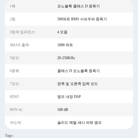
1목:
모노블록 클래스 D 증폭기
2힘:
500와트 RMS 서브우퍼 증폭기
3정격 임피던스:
4 오옴
4MAX 출력:
1000 와트
5빈도:
20-250KHz
6종류:
클래스 D 모노블록 증폭기
7모드:
왼쪽 및 오른쪽 입력 모드
8DSP:
앰프 내장 DSP
9S/N 비:
100 dB
10소재:
솔리드 메탈 섀시 파워 앰프
Tags: