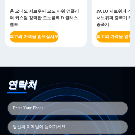
홈 오디오 서브우퍼 모노 파워 앰플리
PA DJ 서브위퍼 캐
퍼 커스텀 강력한 모노블록 D 클래스
서브위퍼 증폭기 350
앰프
증폭기
최고의 가격을 얻으십시오
최고의 가격을 얻으
연락처