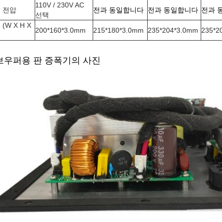
110V / 230V AC
 전압
전과 동일합니다
전과 동일합니다
전과 
선택
(W X H X
200*160*3.0mm
215*180*3.0mm
235*204*3.0mm
235*2
브우퍼용 판 증폭기의 사진