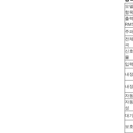
모델
항
출력
RM
주파
전체
곡
신호
율
입력
내장
내장
자동
자동
성
대기
보