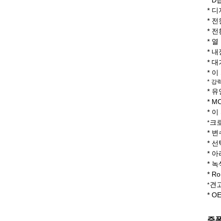
* 
* 
* 
* 
* 
* 
* 
* 이
* 강
* 
* 
* 
크로
*
* 변
* 선
* 
* 
* 
견고
*
* 
증폭