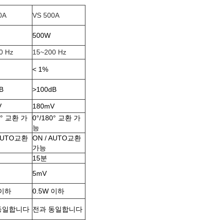
0A
VS 500A
500W
0 Hz
15~200 Hz
< 1%
B
>100
dB
V
180mV
0° 교환 가
0°/180° 교환 가
능
AUTO
교환
ON / AUTO
교환
가능
15분
5mV
 이하
0.5W 이하
동일합니다
전과 동일합니다