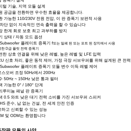
D급 증폭기 설계
디지털 기술, 지역 모듈 설계
전원 공급을 전환하면 우수한 효율을 제공합니다.
전환 가능한 110/230V 전원 전압, 이 판 증폭기 보편적 사용
열 차단 없이 지속적인 연속 출력을 할 수 있습니다
내장 한계 회로 보호 최고 과부하를 방지
대기 상태 / 자동 모드 옵션
 Subwoofer 플레이트 증폭기 f
또는 밀폐 된 또는 포트 된 장치에서 사용
력한 D급 플릿 전력 증폭기
유연한 상호 연결을 위해 낮은 레벨, 높은 레벨 및 LFE 입력
MCU 신호 처리, 좋은 동적 제어, 가정 극장 서브우퍼를 위해 설계된 큰 전력
이 Subwoofer 플레이트 증폭기 모듈 변수 이득 레벨 제어
스오버 조정 50Hz에서 200Hz
수 50Hz ~ 150Hz 낮은 통과 필터
택 가능한 0° / 180° 단계
아리루미늄 패널 판 증폭기
녹색 0.5 와트 낮은 대기 전력 소비를 가진 서브우퍼 스피커
RoHS 준수, 납 없는 건설, 전 세계 안전 인증
하고 신뢰할 수 있는 성능
OEM 및 ODM는 환영합니다
장판 모듈의 사양