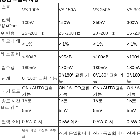
 번호
VS 100A
VS 150A
VS 250A
VS 30
목
 전력
100W
150W
250W
300W
S@4Ohm
수 반응
25~200 Hz
25~200 Hz
20~200 Hz
15~20
 하모닉 왜
< 1%
< 1%
< 1%
< 1%
와 소음 비
> 90dB
>95
dB
>100
dB
>100
d
 감수성
180mV
180mV
180mV
180m
0°/180° 교환 가
0°/180° 교환 가
0°/18
 단계
0°/180° 교환 가능
능
능
능
ON / AUTO
교환
ON / AUTO
교환
ON / AUTO
교환
ON / 
 대기 모드
가능
가능
가능
가능
 종료 시간
15분
15분
15분
15분
으로 감수
5mV
5mV
5mV
5mV
 전력 소비
0.5W 이하
0.5W 이하
0.5W 이하
0.5W
단축, 과열, 과전류, 과부
호
전과 동일합니다
전과 동일합니다
전과 
하