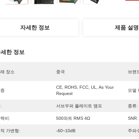
자세한 정보
제품 설명
세한 정보
래 장소
중국
브랜
CE, ROHS, FCC, UL, As Your 
인증
모델 
Request
:
서브우퍼 플레이트 앰프
종류:
력비:
500와트 RMS 4Ω
SNR:
적 가변형:
-60~10dB
주파수