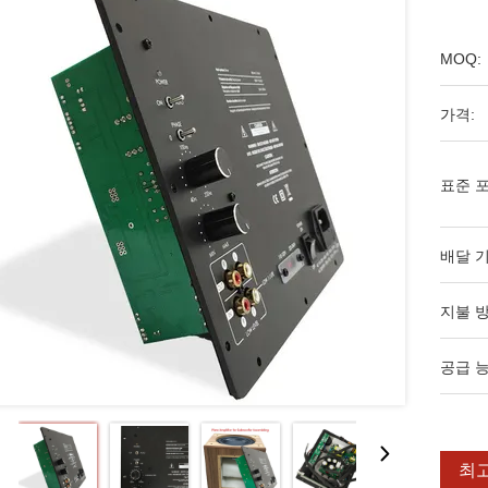
MOQ:
가격:
표준 포
배달 기
지불 방
공급 능
최