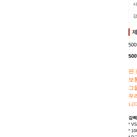
사
강
제
50
50
판
보
그
우
니
강력
* 
* 1