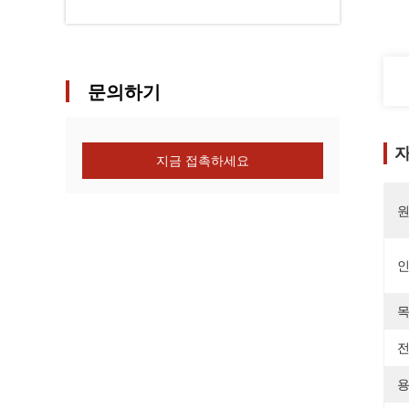
문의하기
자
지금 접촉하세요
원
목
전
용