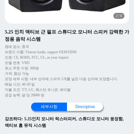
2
/
6
5.25 인치 액티브 근 필프 스튜디오 모니터 스피커 강력한 가
정용 음악 시스템
원래 장소: 중국
브랜드 이름: Vistron Audio, support OEM/ODM
인증: CE, ROHS, FCC, UL, as your request
모델 번호: VM5
최소 주문 수량: 300쌍
가격: 협상 가능
포장 세부 사항: 내부 상자에 스피커 1개를 넣은 다음 상자에 포장합니다.
배달 시간: 40-50 일
지불 조건: T/T, L/C, 웨스턴 유니온, 페이팔
공급 능력: 달 당 20000 쌍
세부사항
Description
강조하다:
5.25인치 모니터 럭스터피커
,
스튜디오 모니터 웅장함
,
액티브 홈 뮤직 시스템