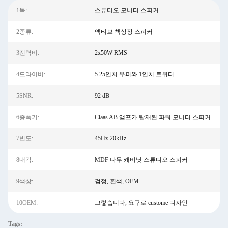
1목:
스튜디오 모니터 스피커
2종류:
액티브 책상장 스피커
3전력비:
2x50W RMS
4드라이버:
5.25인치 우퍼와 1인치 트위터
5SNR:
92 dB
6증폭기:
Claas AB 앰프가 탑재된 파워 모니터 스피커
7빈도:
45Hz-20kHz
8내각:
MDF 나무 캐비닛 스튜디오 스피커
9색상:
검정, 흰색, OEM
10OEM:
그렇습니다, 요구로 custome 디자인
Tags: