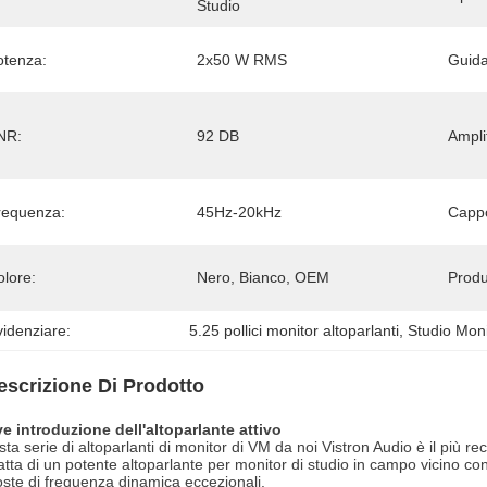
Studio
otenza:
2x50 W RMS
Guida
NR:
92 DB
Ampli
requenza:
45Hz-20kHz
Cappo
olore:
Nero, Bianco, OEM
Produ
idenziare:
5.25 pollici monitor altoparlanti
, 
Studio Moni
escrizione Di Prodotto
e introduzione dell'altoparlante attivo
ta serie di altoparlanti di monitor di VM da noi Vistron Audio è il più re
ratta di un potente altoparlante per monitor di studio in campo vicino c
oste di frequenza dinamica eccezionali.