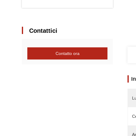
Contattici
Contatto ora
I
L
Ce
Ar