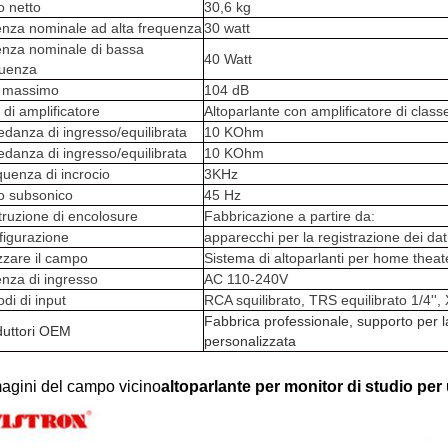
o netto
30,6 kg
nza nominale ad alta frequenza
30 watt
enza nominale di bassa
40 Watt
quenza
 massimo
104 dB
 di amplificatore
Altoparlante con amplificatore di class
danza di ingresso/equilibrata
10 KOhm
danza di ingresso/equilibrata
10 KOhm
uenza di incrocio
3KHz
ro subsonico
45 Hz
ruzione di encolosure
Fabbricazione a partire da:
figurazione
apparecchi per la registrazione dei dat
izzare il campo
Sistema di altoparlanti per home theat
nza di ingresso
AC 110-240V
di di input
RCA squilibrato, TRS equilibrato 1/4'',
Fabbrica professionale, supporto per l
duttori OEM
personalizzata
agini del campo vicino
altoparlante per monitor di studio pe