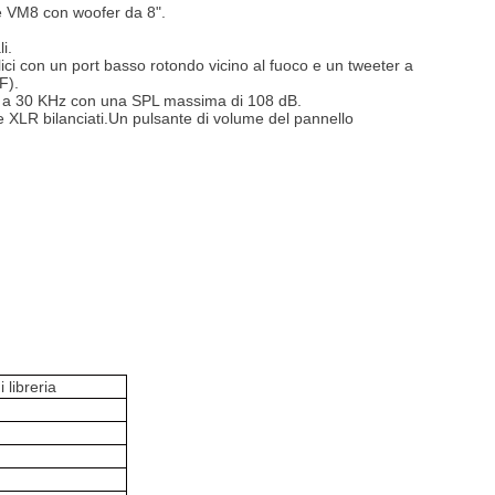
 e VM8 con woofer da 8".
i.
lici con un port basso rotondo vicino al fuoco e un tweeter a
F).
 45 a 30 KHz con una SPL massima di 108 dB.
" e XLR bilanciati.Un pulsante di volume del pannello
 libreria