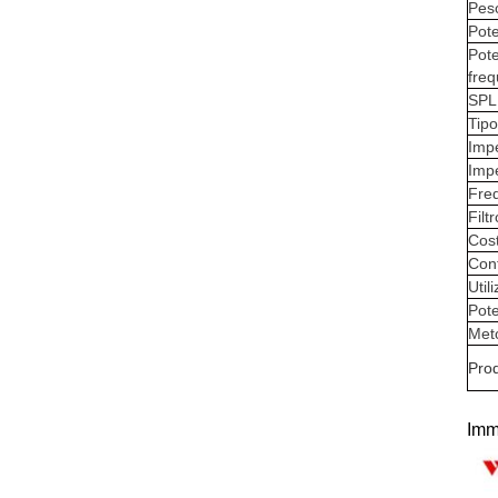
Pes
Pote
Pot
fre
SPL
Tipo
Impe
Impe
Freq
Filt
Cost
Con
Util
Pote
Meto
Pro
Imm