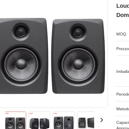
Loud
Dom
MOQ:
Prezzo
Imball
Period
Metodo
Capaci
Approv