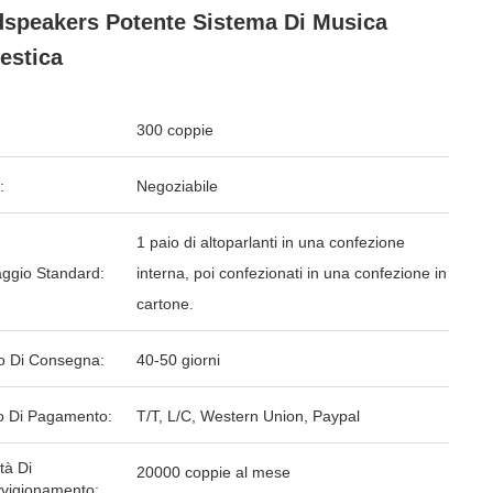
speakers Potente Sistema Di Musica
estica
300 coppie
:
Negoziabile
1 paio di altoparlanti in una confezione
aggio Standard:
interna, poi confezionati in una confezione in
cartone.
o Di Consegna:
40-50 giorni
 Di Pagamento:
T/T, L/C, Western Union, Paypal
tà Di
20000 coppie al mese
vigionamento: