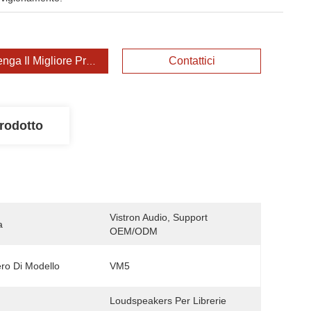
enga Il Migliore Prezzo
Contattici
rodotto
Vistron Audio, Support 
a
OEM/ODM
o Di Modello
VM5
Loudspeakers Per Librerie 