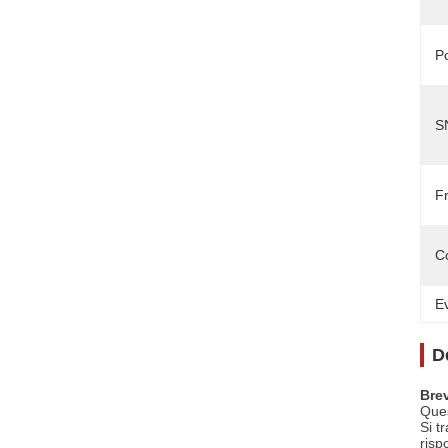
P
S
F
C
Ev
D
Brev
Ques
Si t
risp