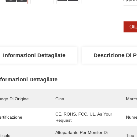
Ott
Informazioni Dettagliate
Descrizione Di P
nformazioni Dettagliate
uogo Di Origine
Cina
Marc
CE, ROHS, FCC, UL, As Your 
rtificazione
Numer
Request
Altoparlante Per Monitor Di 
ticolo:
Tipo: