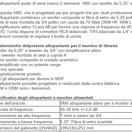
 altoparlanti audio di serie hanno 2 elementi: VM5 con woofer da 5,25"
questa VM5, che è progettata sia per progetti che per studi professional
altoparlanti combinano un woofer composito in fibra di vetro da 5,25 pol
la di seta morbida da 3/4 pollici con uscita da 70 Watt (30W HF, 40W L
mplificatore attivo CLass AB per fornire una risposta di frequenza da
I/O, l'unità dispone di connettori RCA sbilanciati, TRS bilanciati da 1/4
eriore consente di regolare il livello di uscita.
tteristiche del
potente altoparlante per il monitor di libreria
ofer da 5,25" e tweeter da 3/4" con amplificatore attivo
 tweeter morbido di seta a cupola #
ne woofer composito in cristallo aramidico
-amplificato con un potente range
rma speciale
gneticamente protetto
ti gli altoparlanti per librerie in MDF
 altoparlante portatile progettato e realizzato dalla nostra fabbrica
M e ODM sono i benvenuti.
ificativi degli altoparlanti a monitor alimentati
 dell'articolo
VM5 altoparlante attivo per il monitor di
osta di frequenza
45-30 kHz +/-2,0 dB
onamento ad alta frequenza
T-shirt a nastro da 3/4
onamento a bassa frequenza
5.25'' Fibra di vetro aramide
nsioni del gabinetto ((HxWxD)
199x181x251 mm