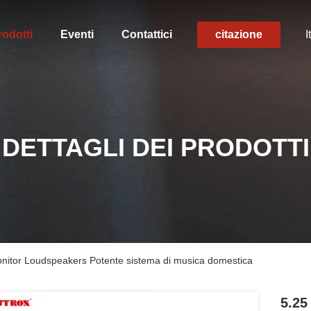
rodotti
Eventi
Contattici
citazione
I
DETTAGLI DEI PRODOTTI
Monitor Loudspeakers Potente sistema di musica domestica
5.25