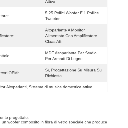
Attive
5.25 Pollici Woofer E 1 Pollice 
tore:
Tweeter
Altoparlante A Monitor 
ficatore:
Alimentato Con Amplificatore 
Claas AB
MDF Altoparlante Per Studio 
ttole:
Per Armadi Di Legno
Sì, Progettazione Su Misura Su 
ttori OEM:
Richiesta
tor Altoparlanti
, 
Sistema di musica domestica attivo
cente progettato.
on un woofer composito in fibra di vetro speciale che produce