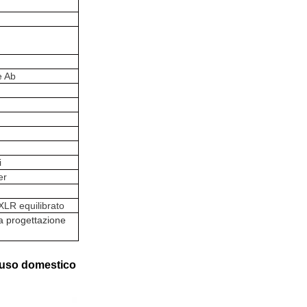
e Ab
i
er
 XLR equilibrato
a progettazione
r uso domestico