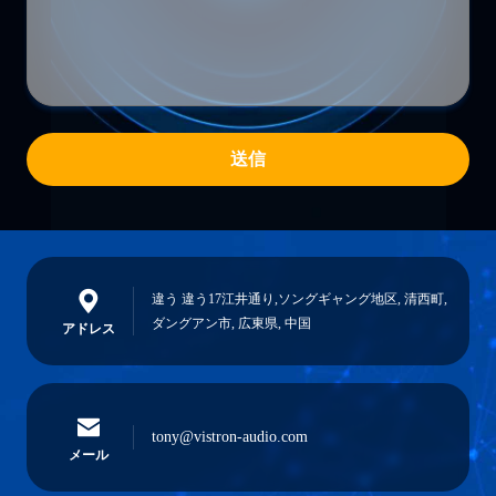
送信
違う 違う17江井通り,ソングギャング地区, 清西町,
ダングアン市, 広東県, 中国
アドレス
tony@vistron-audio.com
メール