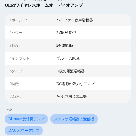
OEMワイヤレスホームオーディオアンプ
1ポイント:
ハイファイ音声増幅器
2パワー:
2x50 W RMS
3頻度:
20~20KHz
4インプット:
ブルーツ,RCA
5タイプ:
D級の電源増幅器
6特徴:
DC電源の強力なアンプ
7OEM:
そう,中国音響工場
Tags:
Bluetooth受信機アンプ
ステレオ増幅器の受信機
DAC パワーアンプ