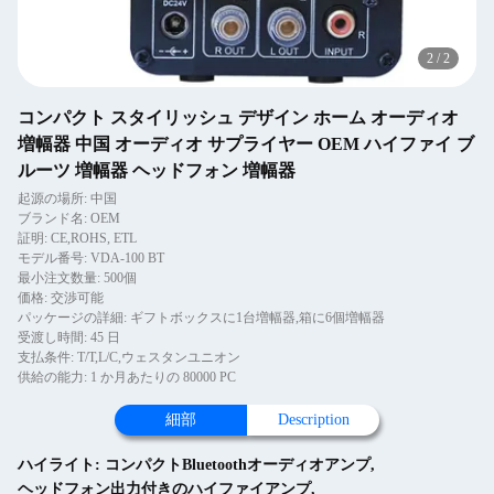
2
/
2
コンパクト スタイリッシュ デザイン ホーム オーディオ
増幅器 中国 オーディオ サプライヤー OEM ハイファイ ブ
ルーツ 増幅器 ヘッドフォン 増幅器
起源の場所: 中国
ブランド名: OEM
証明: CE,ROHS, ETL
モデル番号: VDA-100 BT
最小注文数量: 500個
価格: 交渉可能
パッケージの詳細: ギフトボックスに1台増幅器,箱に6個増幅器
受渡し時間: 45 日
支払条件: T/T,L/C,ウェスタンユニオン
供給の能力: 1 か月あたりの 80000 PC
細部
Description
ハイライト:
コンパクトBluetoothオーディオアンプ
,
ヘッドフォン出力付きのハイファイアンプ
,