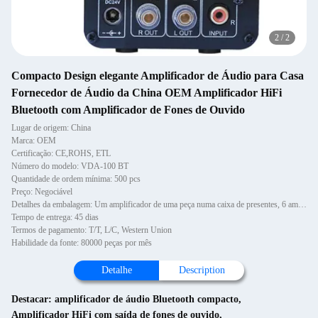
2
/
2
Compacto Design elegante Amplificador de Áudio para Casa
Fornecedor de Áudio da China OEM Amplificador HiFi
Bluetooth com Amplificador de Fones de Ouvido
Lugar de origem: China
Marca: OEM
Certificação: CE,ROHS, ETL
Número do modelo: VDA-100 BT
Quantidade de ordem mínima: 500 pcs
Preço: Negociável
Detalhes da embalagem: Um amplificador de uma peça numa caixa de presentes, 6 amplificadores numa caixa de cartão
Tempo de entrega: 45 dias
Termos de pagamento: T/T, L/C, Western Union
Habilidade da fonte: 80000 peças por mês
Detalhe
Description
Destacar:
amplificador de áudio Bluetooth compacto
,
Amplificador HiFi com saída de fones de ouvido
,