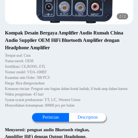
2
/
2
Kompak Desain Bergaya Amplifier Audio Rumah China
Audio Supplier OEM HiFi Bluetooth Amplifier dengan
Headphone Amplifier
Tempat asal: Cina
Nama merek: OEM
Sertifikasi: CE,ROHS, ETL
Nomor model: VDA-100BT
Kuantitas min Order: 500 PCS
Harga: Bisa dinegosiasikan
Kemasan rincian: Penguat satu bagian dalam kotak hadiah, 6 buah amp dalam karton
Waktu pengiriman: 45 hari
Syarat-syarat pembayaran: T/T, L/C, Western Union
Menyediakan kemampuan: 80000 pcs per bulan
Perincian
Description
Menyoroti:
penguat audio Bluetooth ringkas
,
Amplifier HiFi dengan Output Headphone
,