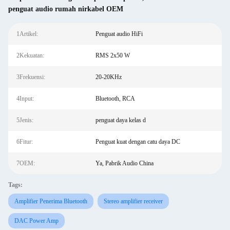
penguat audio rumah nirkabel OEM
1Artikel:
Penguat audio HiFi
2Kekuatan:
RMS 2x50 W
3Frekuensi:
20-20KHz
4Input:
Bluetooth, RCA
5Jenis:
penguat daya kelas d
6Fitur:
Penguat kuat dengan catu daya DC
7OEM:
Ya, Pabrik Audio China
Tags:
Amplifier Penerima Bluetooth
Stereo amplifier receiver
DAC Power Amp