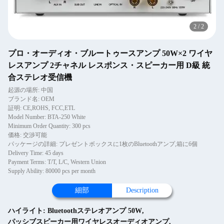
2
/
2
プロ・オーディオ・ブルートゥースアンプ 50W×2 ワイヤ
レスアンプ 2チャネル レスポンス・スピーカー用 D級 統
合ステレオ受信機
起源の場所: 中国
ブランド名: OEM
証明: CE,ROHS, FCC,ETL
Model Number: BTA-250 White
Minimum Order Quantity: 300 pcs
価格: 交渉可能
パッケージの詳細: プレゼントボックスに1枚のBluetoothアンプ,箱に6個
Delivery Time: 45 days
Payment Terms: T/T, L/C, Western Union
Supply Ability: 80000 pcs per month
細部
Description
ハイライト:
Bluetoothステレオアンプ 50W
,
パッシブスピーカー用ワイヤレスオーディオアンプ
,