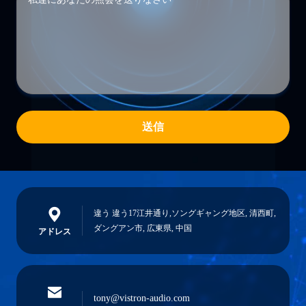
送信
違う 違う17江井通り,ソングギャング地区, 清西町,
ダングアン市, 広東県, 中国
アドレス
tony@vistron-audio.com