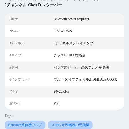
2チャンネル Class D レシーバー
1Item:
Bluetooth power amplifier
2Power:
2x50W RMS
3チャネル:
2チャネルステレオアンプ
4タイプ:
クラスD HIFI 増幅器
5使用:
パシブスピーカーのステレオ受信機
6インプット:
ブルーツ,オプティカル,HDMI,Aux,COAX
7頻度:
20~20KHz
8OEM:
Yes
Tags:
Bluetooth受信機アンプ
ステレオ増幅器の受信機