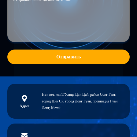
Отправить
Нет, нет, нет.17Улица Цзи Цай, район Сонг Ганг,
город Цин Си, город Донг Гуан, провинция Гуан
Адрес
Донг, Китай