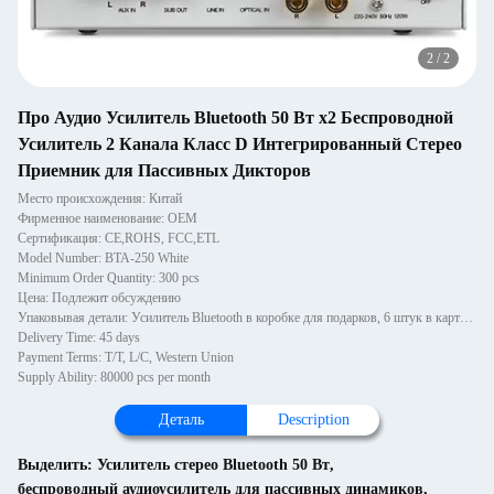
2
/
2
Про Аудио Усилитель Bluetooth 50 Вт x2 Беспроводной
Усилитель 2 Канала Класс D Интегрированный Стерео
Приемник для Пассивных Дикторов
Место происхождения: Китай
Фирменное наименование: OEM
Сертификация: CE,ROHS, FCC,ETL
Model Number: BTA-250 White
Minimum Order Quantity: 300 pcs
Цена: Подлежит обсуждению
Упаковывая детали: Усилитель Bluetooth в коробке для подарков, 6 штук в картонной коробке
Delivery Time: 45 days
Payment Terms: T/T, L/C, Western Union
Supply Ability: 80000 pcs per month
Деталь
Description
Выделить:
Усилитель стерео Bluetooth 50 Вт
,
беспроводный аудиоусилитель для пассивных динамиков
,