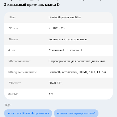
2-канальный приемник класса D
1Item:
Bluetooth power amplifier
2Power:
2x50W RMS
3Канал:
2-канальный стереоусилитель
4Тип:
Усилители HIFI класса D
5Использование:
Стереоприемник для пассивных динамиков
6Вводные материалы:
Bluetooth, оптический, HDMI, AUX, COAX
7Частота:
20-20 КГц
8OEM:
Yes
Tags:
Усилитель Bluetooth-приемника
приемники стереоусилителей