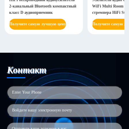
2-канальный Bluetooth компактный
WiFi Multi Room У
класс D аудиоприемник
стремпера HiFi Ster
Усилитель приемни
Получите самую лучшую цену
Получите самую л
Контакт