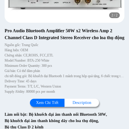
2
/
2
Pro Audio Bluetooth Amplifier 50W x2 Wireless Amp 2
Channel Class D Integrated Stereo Receiver cho loa thụ động
Nguồn gốc: Trung Quốc
Hàng hiệu: OEM
Chứng nhận: CE,ROHS, FCC,ETL
Model Number: BTA-250 White
Minimum Order Quantity: 300 pcs
Giá bán: Có thể đàm phán
chi tiết đóng gói: Bộ khuếch đại Bluetooth 1 mảnh trong hộp quà tặng, 6 chiếc trong thùng carton
Delivery Time: 45 days
Payment Terms: T/T, L/C, Western Union
Supply Ability: 80000 pcs per month
Xem Chi Tiết
Description
Làm nổi bật:
Bộ khuếch đại âm thanh nổi Bluetooth 50W
,
Bộ khuếch đại âm thanh không dây cho loa thụ động
,
Bộ thu Class D 2 kênh