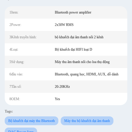
1Item:
Bluetooth power amplifier
2Power:
2x50W RMS
3Kênh truyền hình:
bộ khuếch đại âm thanh nổi 2 kênh
4Loại:
Bộ khuếch đại HIFI loại D
5Sử dụng:
Máy thu âm thanh nổi cho loa thụ động
6đầu vào:
Bluetooth, quang học, HDMI, AUX, dỗ dành
7Tần số:
20-20KHz
8OEM:
Yes
Tags:
Bộ khuếch đại máy thu Bluetooth
Máy thu bộ khuếch đại âm thanh