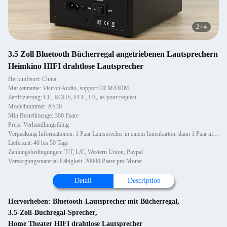
2
/
4
3.5 Zoll Bluetooth Bücherregal angetriebenen Lautsprechern
Heimkino HIFI drahtlose Lautsprecher
Herkunftsort: China
Markenname: Vistron Audio, support OEM/ODM
Zertifizierung: CE, ROHS, FCC, UL, as your request
Modellnummer: AS30
Min Bestellmenge: 300 Paare
Preis: Verhandlungsfähig
Verpackung Informationen: 1 Paar Lautsprecher in einem Innenkarton, dann 1 Paar in einem Außenkarton.
Lieferzeit: 40 bis 50 Tage
Zahlungsbedingungen: T/T, L/C, Western Union, Paypal
Versorgungsmaterial-Fähigkeit: 20000 Paare pro Monat
Detail
Description
Hervorheben:
Bluetooth-Lautsprecher mit Bücherregal
,
3.5-Zoll-Buchregal-Sprecher
,
Home Theater HIFI drahtlose Lautsprecher