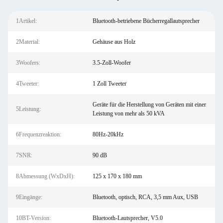
1Artikel:
Bluetooth-betriebene Bücherregallautsprecher
2Material:
Gehäuse aus Holz
3Woofers:
3.5-Zoll-Woofer
4Tweeter:
1 Zoll Tweeter
Geräte für die Herstellung von Geräten mit einer
5Leistung:
Leistung von mehr als 50 kVA
6Frequenzreaktion:
80Hz-20kHz
7SNR:
90 dB
8Abmessung (WxDxH):
125 x 170 x 180 mm
9Eingänge:
Bluetooth, optisch, RCA, 3,5 mm Aux, USB
10BT-Version:
Bluetooth-Lautsprecher, V5.0