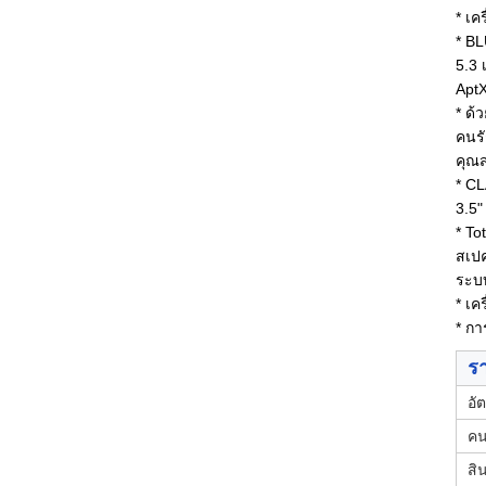
* เค
* B
5.3
AptX
* ด้
คนรั
คุณส
* CL
3.5"
* To
สเปค
ระบบ
* เค
* กา
รา
อั
คน
สิ