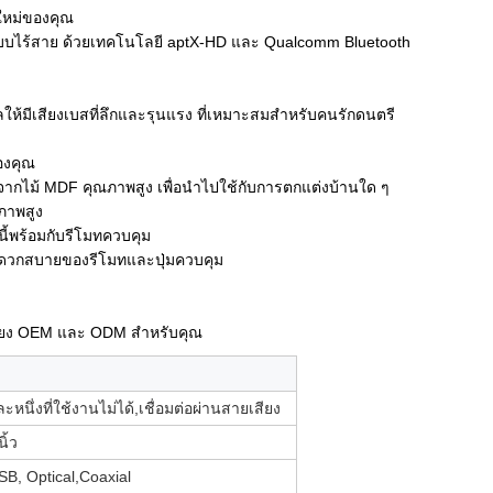
ิตใหม่ของคุณ
ไร้สาย ด้วยเทคโนโลยี aptX-HD และ Qualcomm Bluetooth
งผลให้มีเสียงเบสที่ลึกและรุนแรง ที่เหมาะสมสําหรับคนรักดนตรี
องคุณ
ไม้ MDF คุณภาพสูง เพื่อนําไปใช้กับการตกแต่งบ้านใด ๆ
ภาพสูง
นนี้พร้อมกับรีโมทควบคุม
มสะดวกสบายของรีโมทและปุ่มควบคุม
เสียง OEM และ ODM สําหรับคุณ
หนึ่งที่ใช้งานไม่ได้,เชื่อมต่อผ่านสายเสียง
ิ้ว
SB, Optical,Coaxial