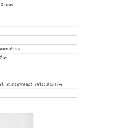
10 เมตร
ิลตามคําขอ
อื่นๆ
อร์, เกมคอมพิวเตอร์, เครื่องเสียง HiFi