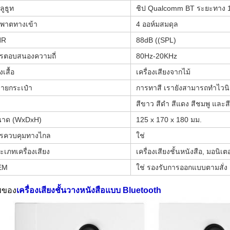
ลูธูท
ชิป Qualcomm BT ระยะทาง 
มพาตทางเข้า
4 ออห์มสมดุล
NR
88dB ((SPL)
รตอบสนองความถี่
80Hz-20KHz
เสื้อ
เครื่องเสียงจากไม้
ายกระเป๋า
การทาสี เรายังสามารถทําไวน
สีขาว สีดํา สีแดง สีชมพู และสี
าด (WxDxH)
125 x 170 x 180 มม.
รควบคุมทางไกล
ใช่
ะเภทเครื่องเสียง
เครื่องเสียงชั้นหนังสือ, มอนิเต
EM
ใช่ รองรับการออกแบบตามสั่ง
พของ
เครื่องเสียงชั้นวางหนังสือแบบ Bluetooth