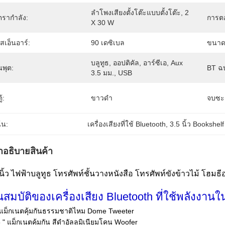
ลำโพงเสียงตั้งโต๊ะแบบตั้งโต๊ะ, 2 
ตรากำลัง:
การต
X 30 W
สเอ็นอาร์:
90 เดซิเบล
ขนาด
บลูทูธ, ออปติคัล, อาร์ซีเอ, Aux 
นพุต:
BT ฉบ
3.5 มม., USB
ู้:
ขาวดำ
จบซะ
้น:
เครื่องเสียงที่ใช้ Bluetooth
, 
3.5 นิ้ว Bookshelf 
ําอธิบายสินค้า
นิ้ว ไฟฟ้าบลูทูธ โทรศัพท์ชั้นวางหนังสือ โทรศัพท์ขังข้าวไม้ โฮมธีอ
ณสมบัติของเครื่องเสียง Bluetooth ที่ใช้พลังงานใ
 แม็กเนตคุ้มกันธรรมชาติไหม Dome Tweeter
5 " แม็กเนตคุ้มกัน สีดําอัลลูมิเนียมโคน Woofer