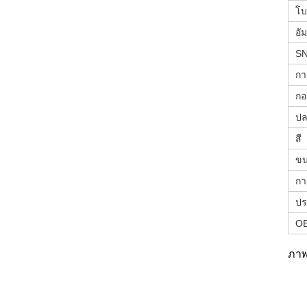
โบ
อั
S
กา
กอง
ปล
สี
ขน
กา
ปร
O
ภา