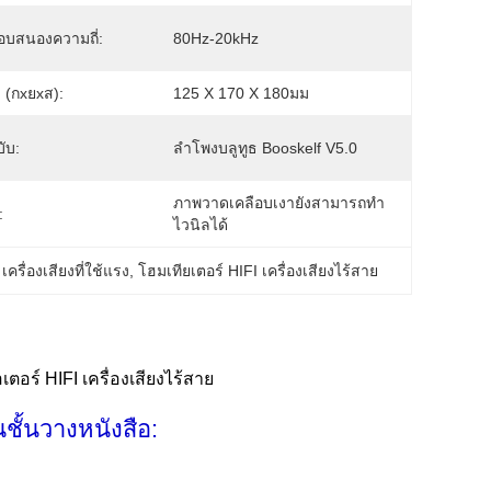
อบสนองความถี่:
80Hz-20kHz
 (กxยxส):
125 X 170 X 180มม
ับ:
ลำโพงบลูทูธ Booskelf V5.0
ภาพวาดเคลือบเงายังสามารถทำ
:
ไวนิลได้
เครื่องเสียงที่ใช้แรง
, 
โฮมเทียเตอร์ HIFI เครื่องเสียงไร้สาย
เตอร์ HIFI เครื่องเสียงไร้สาย
นชั้นวางหนังสือ: