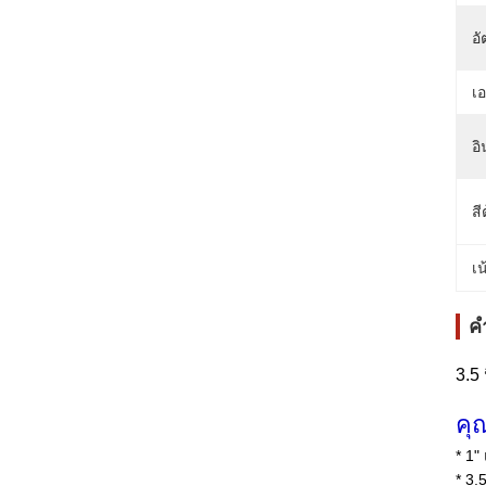
อั
เอ
อิ
สีต
เน
ค
3.5 
คุ
* 1"
* 3.