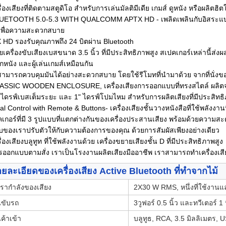
รื่องเสียงที่ติดตามสตูดิโอ สําหรับการเล่นมัลติมีเดีย เกมส์ ดูหนัง หรือผลิตฮ
LUETOOTH 5.0-5.3 WITH QUALCOMM APTX HD - เพลิดเพลินกับอิสระแบบ
 เพื่อความสะดวกสบาย
 HD รองรับคุณภาพถึง 24 บิตผ่าน Bluetooth
วยเครื่องขับเสียงเบสขนาด 3.5 นิ้ว ที่มีประสิทธิภาพสูง สเปคเกอร์เหล่านี้ส่
กหนัง และผู้เล่นเกมส์เหมือนกัน
ามารถควบคุมมันได้อย่างสะดวกสบาย โดยใช้รีโมทที่นํามาด้วย จากที่นั่งข
ASSIC WOODEN ENCLOSURE, เครื่องเสียงการออกแบบที่ทรงสไตล์ ผลิตจาก
 ไดรฟ์เบสเต็มระยะ และ 1" ไดรฟ์โปมไหม สําหรับการผลิตเสียงที่มีประสิทธิ
tal Control with Remote & Buttons- เครื่องเสียงชั้นวางหนังสือที่ใช้พลังงา
เกอร์ที่มี 3 รูปแบบที่แตกต่างกันของเครื่องประสานเสียง พร้อมด้วยควา
ของเราปรับตัวให้กับความต้องการของคุณ ด้วยการสัมผัสเพียงอย่างเดียว
รื่องเสียงบลูทูท ที่ใช้พลังงานด้วย เครื่องขยายเสียงชั้น D ที่มีประสิทธิภาพสูง
รออกแบบตามสั่ง เราเป็นโรงงานผลิตเสียงมืออาชีพ เราสามารถทําเครื่อง
ยละเอียดของเครื่องเสียง Active Bluetooth ที่ทําจากไม้
ตรากําลังของเสียง
2X30 W RMS, หนึ่งที่ใช้งานและ
ขับรถ
3วูฟอร์ 0.5 นิ้ว และทวีเตอร์ 1 น
นค้าเข้า
บลูทูธ, RCA, 3.5 มิลลิเมตร, U