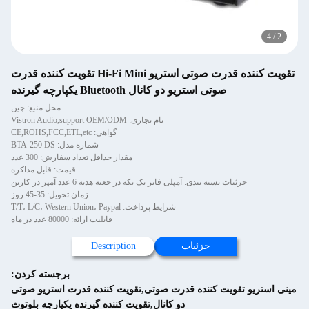
تقویت کننده قدرت صوتی استریو Hi-Fi Mini تقویت کننده قدرت
 کانال Bluetooth یکپارچه گیرنده
محل منبع: چین
نام تجاری: Vistron Audio,support OEM/ODM
گواهی: CE,ROHS,FCC,ETL,etc
شماره مدل: BTA-250 DS
مقدار حداقل تعداد سفارش: 300 عدد
قیمت: قابل مذاکره
لی فایر یک تکه در جعبه هدیه 6 عدد آمپر در کارتن
زمان تحویل: 35-45 روز
شرایط پرداخت: T/T، L/C، Western Union، Paypal
قابلیت ارائه: 80000 عدد در ماه
یات
Description
برجسته کردن:
ه قدرت صوتی,تقویت کننده قدرت استریو صوتی
دو کانال,تقویت کننده گیرنده یکپارچه بلوتوث