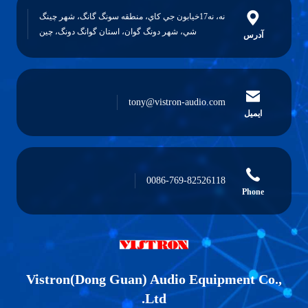
، نه17خيابون جي کاي، منطقه سونگ گانگ، شهر چينگ
ي، شهر دونگ گوان، استان گوانگ دونگ، چين
tony@vistron-au
0086-769-8
Vistron(Dong Guan) Audio 
Ltd.