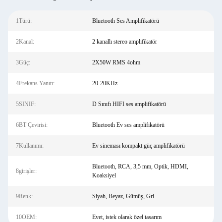
1Türü:
Bluetooth Ses Amplifikatörü
2Kanal:
2 kanallı stereo amplifikatör
3Güç:
2X50W RMS 4ohm
4Frekans Yanıtı:
20-20KHz
5SINIF:
D Sınıfı HIFI ses amplifikatörü
6BT Çevirisi:
Bluetooth Ev ses amplifikatörü
7Kullanımı:
Ev sineması kompakt güç amplifikatörü
Bluetooth, RCA, 3,5 mm, Optik, HDMI,
8girişler:
Koaksiyel
9Renk:
Siyah, Beyaz, Gümüş, Gri
10OEM:
Evet, istek olarak özel tasarım