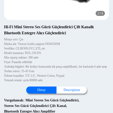
2
/
4
Hi-Fi Mini Stereo Ses Gücü Güçlendirici Çift Kanallı
Bluetooth Entegre Alıcı Güçlendirici
Menşe yeri: Çin
Marka adı: Vistron Audio,support OEM/ODM
Sertifika: CE,ROHS,FCC,ETL,etc
Model numarası: BTA-250 DS
Min sipariş miktarı: 300 adet
Fiyat: Pazarlık edilebilir
Ambalaj bilgileri: Bir hediye kutusunda tek parça amplifikatör, bir kartonda 6 adet amp
Teslim süresi: 35-45 Gün
Ödeme koşulları: T/T, L/C, Western Union, Paypal
Yetenek temini: ayda 80000 adet
Detay
Description
Vurgulamak:
Mini Stereo Ses Gücü Güçlendirici
,
Stereo Ses Gücü Güçlendirici Çift Kanal
,
Bluetooth Entegre Alıcı Amplifier