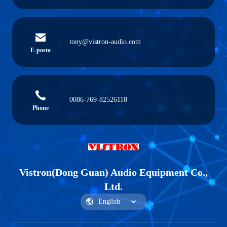
tony@vistron-audio.com
E-posta
0086-769-82526118
Phone
Vistron(Dong Guan) Audio Equipment Co.,
Ltd.