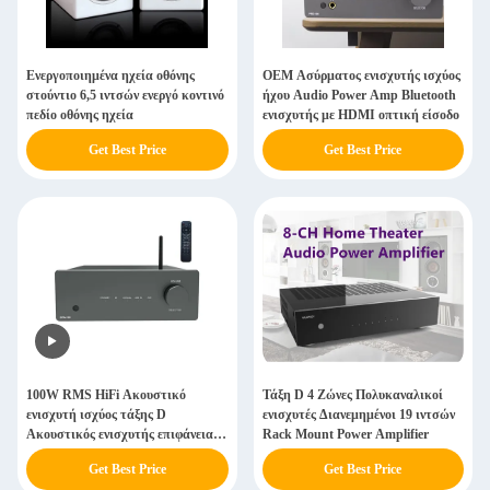
Ενεργοποιημένα ηχεία οθόνης
OEM Ασύρματος ενισχυτής ισχύος
στούντιο 6,5 ιντσών ενεργό κοντινό
ήχου Audio Power Amp Bluetooth
πεδίο οθόνης ηχεία
ενισχυτής με HDMI οπτική είσοδο
Get Best Price
Get Best Price
100W RMS HiFi Ακουστικό
Τάξη D 4 Ζώνες Πολυκαναλικοί
ενισχυτή ισχύος τάξης D
ενισχυτές Διανεμημένοι 19 ιντσών
Ακουστικός ενισχυτής επιφάνειας
Rack Mount Power Amplifier
εργασίας Συμπληρωματικός 2
Get Best Price
Get Best Price
κανάλων στερεοφωνικός ενισχυτής