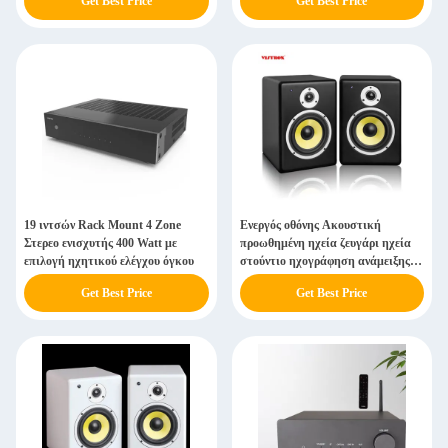
Get Best Price
Get Best Price
19 ιντσών Rack Mount 4 Zone
Ενεργός οθόνης Ακουστική
Στερεο ενισχυτής 400 Watt με
προωθημένη ηχεία ζευγάρι ηχεία
επιλογή ηχητικού ελέγχου όγκου
στούντιο ηχογράφηση ανάμειξης
ήχου
Get Best Price
Get Best Price