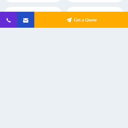
Get a Quote
400W RMS Power Rack Mount 8
100W Bluetooth Receiver ενισχυτής
Channel Power Amplifier για
2.1 καναλιού κλάσης D Hi Fi Mini
εστιατόριο θέατρο στούντιο
Stereo Audio Power Amp
Get Best Price
Get Best Price
Επικοινωνία