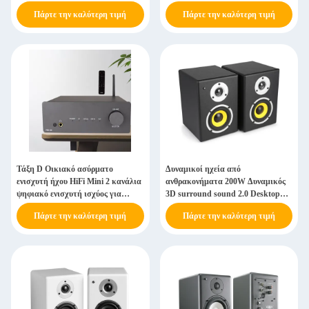
Πάρτε την καλύτερη τιμή
Πάρτε την καλύτερη τιμή
Τάξη D Οικιακό ασύρματο
Δυναμικοί ηχεία από
ενισχυτή ήχου HiFi Mini 2 κανάλια
ανθρακονήματα 200W Δυναμικός
ψηφιακό ενισχυτή ισχύος για
3D surround sound 2.0 Desktop
παθητικούς ηχεία
PC Monitor Ηχεία
Πάρτε την καλύτερη τιμή
Πάρτε την καλύτερη τιμή