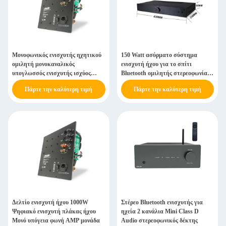
Μονοφωνικός ενισχυτής ηχητικού
150 Watt ασύρματο σύστημα
ομιλητή μονοκαναλικός
ενισχυτή ήχου για το σπίτι
υπογλωσσός ενισχυτής ισχύος
Bluetooth ομιλητής στερεοφωνίας
επιφάνειας κλάσης D
για το σπίτι
Πάρτε την καλύτερη τιμή
Πάρτε την καλύτερη τιμή
Δελτίο ενισχυτή ήχου 1000W
Στέρεο Bluetooth ενισχυτής για
Ψηφιακό ενισχυτή πλάκας ήχου
ηχεία 2 κανάλια Mini Class D
Μονό υπόγεια φωνή AMP μονάδα
Audio στερεοφωνικός δέκτης