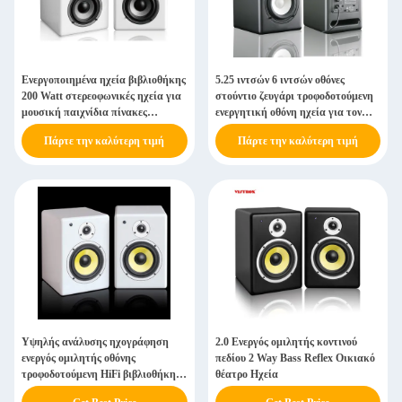
Ενεργοποιημένα ηχεία βιβλιοθήκης
5.25 ιντσών 6 ιντσών οθόνες
200 Watt στερεοφωνικές ηχεία για
στούντιο ζευγάρι τροφοδοτούμενη
μουσική παιχνίδια πίνακες
ενεργητική οθόνη ηχεία για τον
μετατροπής Συστήματα οικιακού
υπολογιστή HiFi Audio
Πάρτε την καλύτερη τιμή
Πάρτε την καλύτερη τιμή
κινηματογράφου
Υψηλής ανάλυσης ηχογράφηση
2.0 Ενεργός ομιλητής κοντινού
ενεργός ομιλητής οθόνης
πεδίου 2 Way Bass Reflex Οικιακό
τροφοδοτούμενη HiFi βιβλιοθήκη
θέατρο Ηχεία
ηχεία με πίσω θύρα