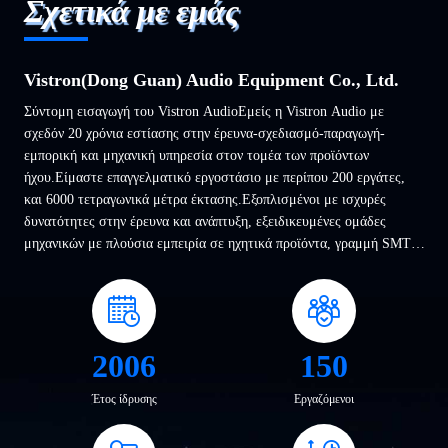
Σχετικά με εμάς
Vistron(Dong Guan) Audio Equipment Co., Ltd.
Σύντομη εισαγωγή του Vistron AudioΕμείς η Vistron Audio με
σχεδόν 20 χρόνια εστίασης στην έρευνα-σχεδιασμό-παραγωγή-
εμπορική και μηχανική υπηρεσία στον τομέα των προϊόντων
ήχου.Είμαστε επαγγελματικό εργοστάσιο με περίπου 200 εργάτες,
και 6000 τετραγωνικά μέτρα έκτασης.Εξοπλισμένοι με ισχυρές
δυνατότητες στην έρευνα και ανάπτυξη, εξειδικευμένες ομάδες
μηχανικών με πλούσια εμπειρία σε ηχητικά προϊόντα, γραμμή SMT,
τεχνική και μηχανική υποστήριξη και έχουμε αυστηρό πρότυπο QC
(AP, LMS,δοκιμές γήραν...
2006
150
Έτος ίδρυσης
Εργαζόμενοι