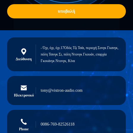
υποβολή
- Όχι, όχι, όχι.17Οδός Τζι Τσάι, περιοχή Σονγκ Γκανγκ,
πόλη Τσινγκ Σι, πόλη Ντονγκ Γκουάν, επαρχία
Διεύθυνση
Γκουάνγκ Ντονγκ, Κίνα
tony@vistron-audio.com
Ηλεκτρονικό
0086-769-82526118
Phone