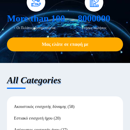
More than 100
8000000
Οι Πελάτες εξυπηρετούνται
Ετήσιες πωλήσεις
Μας ελάτε σε επαφή με
All Categories
Ακουστικός ενισχυτής δύναμης
(58)
Εστιακό ενισχυτή ήχου
(20)
Ασύρματος ενισχυτής ήχου
(27)