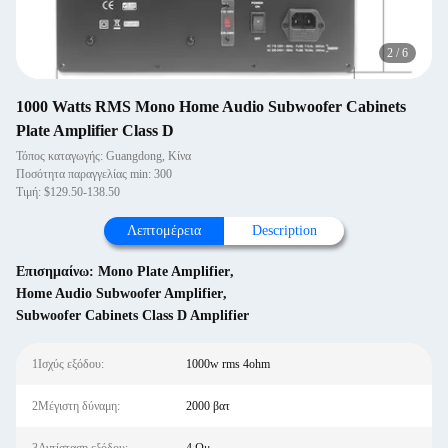
2
/
6
1000 Watts RMS Mono Home Audio Subwoofer Cabinets
Plate Amplifier Class D
Τόπος καταγωγής: Guangdong, Κίνα
Ποσότητα παραγγελίας min: 300
Τιμή: $129.50-138.50
Λεπτομέρεια
Description
Επισημαίνω:
Mono Plate Amplifier
,
Home Audio Subwoofer Amplifier
,
Subwoofer Cabinets Class D Amplifier
1Ισχύς εξόδου:
1000w rms 4ohm
2Μέγιστη δύναμη:
2000 βατ