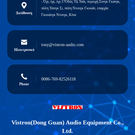
- Όχι, όχι, όχι.17Οδός Τζι Τσάι, περιοχή Σονγκ Γκανγκ,
πόλη Τσινγκ Σι, πόλη Ντονγκ Γκουάν, επαρχία
Διεύθυνση
Γκουάνγκ Ντονγκ, Κίνα
tony@vistron-audio.com
Ηλεκτρονικό
0086-769-82526118
Phone
Vistron(Dong Guan) Audio Equipment Co.,
Ltd.