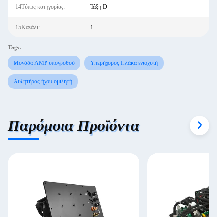
14Τύπος κατηγορίας:
Τάξη D
15Κανάλι:
1
Tags:
Μονάδα AMP υπογροθού
Υπερήχορος Πλάκα ενισχυτή
Αυξητήρας ήχου ομιλητή
Παρόμοια Προϊόντα