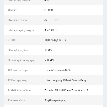
3Αντίσταση εξόδου:
4 Ωμ
4Ουσία:
> 90dB
5Κλίμακα όγκου:
-60 ~ 10 dB
6Απόκριση συχνότητας:
30-200 Hz
7THD:
<0,05% (@ 1kHz)
8Θόρυβος εξόδου:
<1MV
9Ευαισθησία εισαγωγής:
580 MV
10Αποδοτικότητα:
Περισσότερο από 85%
11Τάση εργασίας:
Ηλεκτρική ροή 110-240V/επιλέξιμη
12Μέθοδοι εισόδου:
2 combo XLR-1/4" και 2 είσοδοι RCA
13Υλικό πάνελ:
Αργίλιο ή σίδηρος