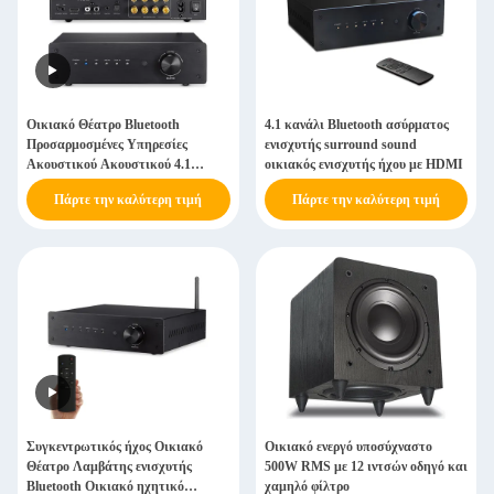
Οικιακό Θέατρο Bluetooth
4.1 κανάλι Bluetooth ασύρματος
Προσαρμοσμένες Υπηρεσίες
ενισχυτής surround sound
Ακουστικού Ακουστικού 4.1
οικιακός ενισχυτής ήχου με HDMI
Διάδρομος ενισχυτής με HDMI
Πάρτε την καλύτερη τιμή
Πάρτε την καλύτερη τιμή
Συγκεντρωτικός ήχος Οικιακό
Οικιακό ενεργό υποσύχναστο
Θέατρο Λαμβάτης ενισχυτής
500W RMS με 12 ιντσών οδηγό και
Bluetooth Οικιακό ηχητικό
χαμηλό φίλτρο