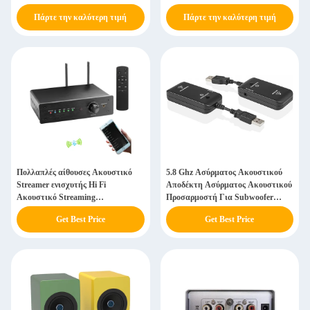
ενισχυτή για τηλεόραση
Πάρτε την καλύτερη τιμή
Πάρτε την καλύτερη τιμή
Πολλαπλές αίθουσες Ακουστικό
5.8 Ghz Ασύρματος Ακουστικού
Streamer ενισχυτής Hi Fi
Αποδέκτη Ασύρματος Ακουστικού
Ακουστικό Streaming
Προσαρμοστή Για Subwoofer
Ενσωματωμένο 2,1 κανάλια
Powered Speaker
Get Best Price
Get Best Price
ενισχυτής για ομιλητές στο σπίτι