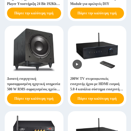
Player Υποστήριξη 24 Bit 192Khz
Module για ομιλητές DIY
DAC
Πάρτε την καλύτερη τιμή
Πάρτε την καλύτερη τιμή
Δυνατή ενεργητική
200W TV στερεοφωνικός
προσαρμοσμένη ηχητική υπηρεσία
ενισχυτής ήχου με HDMI εισροή
500 W RMS σφραγισμένος ηχείο
5.0 4 κανάλια σύστημα ενισχυτή
υπογλωσσίου
ισχύος
Πάρτε την καλύτερη τιμή
Πάρτε την καλύτερη τιμή