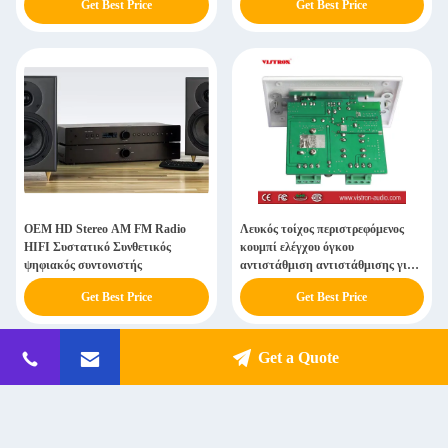
Get Best Price
Get Best Price
Στερεοφωνόγραφο Προενισχυτής
AM tuner
OEM HD Stereo AM FM Radio
Λευκός τοίχος περιστρεφόμενος
HIFI Συστατικό Συνθετικός
κουμπί ελέγχου όγκου
ψηφιακός συντονιστής
αντιστάθμιση αντιστάθμισης για
ηχεία οροφής ενισχυτής Bluetooth
Get Best Price
Get Best Price
Get a Quote