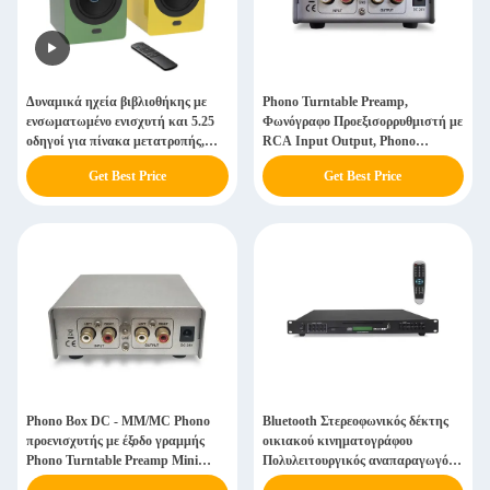
Δυναμικά ηχεία βιβλιοθήκης με
Phono Turntable Preamp,
ενσωματωμένο ενισχυτή και 5.25
Φωνόγραφο Προεξισορρυθμιστή με
οδηγοί για πίνακα μετατροπής,
RCA Input Output, Phono
τηλεόραση, υπολογιστή και
Προεξισορρυθμιστή για Vinyl
Get Best Price
Get Best Price
ασύρματη ροή μουσικής με
Record Player
Bluetooth TWS ηχεία
Phono Box DC - MM/MC Phono
Bluetooth Στερεοφωνικός δέκτης
προενισχυτής με έξοδο γραμμής
οικιακού κινηματογράφου
Phono Turntable Preamp Mini
Πολυλειτουργικός αναπαραγωγός
Ηλεκτρονικό Ασύρματο
μέσων ενημέρωσης CD player και