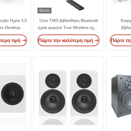
Βίντεο
ρυβο Ηχεία 3,5
Ξύλο TWS βιβλιοθήκη Bluetooth
Ενεργ
ro Desktop
ηχεία φορητά True Wireless ηχεία
βιβλ
h Στερεοφωνικά
200W RMS
στερεοφωνι
τερη τιμή
Πάρτε την καλύτερη τιμή
Πάρτε τη
α
παιχνίδι
Συστ
κι