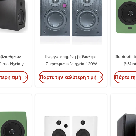
βιβλιοθηκών
Ενεργοποιημένη βιβλιοθήκη
Bluetooth 
τιο Ηχεία για
Στερεοφωνικές ηχεία 120W
βιβλι
 PC οθόνη
Στούντιο οθόνες Ηχεία για
τηλεόραση 
τερη τιμή
Πάρτε την καλύτερη τιμή
Πάρτε τη
ιών
μουσική Παιχνίδια Πίνακες
περιστροφής