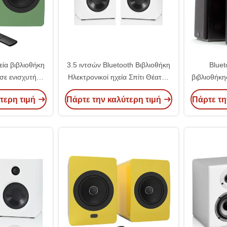
ία βιβλιοθήκη
3.5 ιντσών Bluetooth Βιβλιοθήκη
Bluet
σε ενισχυτή
Ηλεκτρονικοί ηχεία Σπίτι Θέατρο
βιβλιοθήκη
α το οικιακό
Ασύρματοι ηχεία HIFI
οθόνη
τερη τιμή
Πάρτε την καλύτερη τιμή
Πάρτε τη
 ήχου