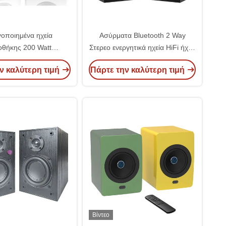
οποιημένα ηχεία
Ασύρματα Bluetooth 2 Way
ιοθήκης 200 Watt
Στερεο ενεργητικά ηχεία HiFi ήχος
κές ηχεία για μουσική
Powered βιβλιοθήκη ηχεία
ν καλύτερη τιμή
Πάρτε την καλύτερη τιμή
α πίνακες μετατροπής
ήματα οικιακού
νηματογράφου
Βίντεο