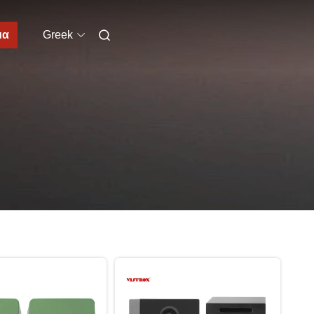
μα
Greek