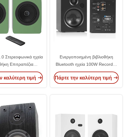
5.0 Στερεοφωνικά ηχεία
Ενεργοποιημένη βιβλιοθήκη
οθήκη Επιτραπέζια
Bluetooth ηχεία 100W Recorder
Η/Υ Ενεργός οικιακός
Player Στερεοφωνικές ηχεία για
ν καλύτερη τιμή
Πάρτε την καλύτερη τιμή
ήχος ηχεία
γυριστήρα PC TV