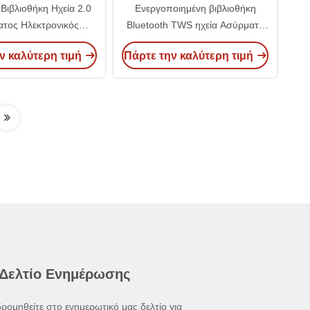
 Βιβλιοθήκη Ηχεία 2.0
Ενεργοποιημένη βιβλιοθήκη
τος Ηλεκτρονικός
Bluetooth TWS ηχεία Ασύρματο
κός Οικιακό Θέατρο
ξύλινο ντουλάπι HiFi
ν καλύτερη τιμή
Πάρτε την καλύτερη τιμή
οποιημένοι Ηχεία
στερεοφωνικό ηχείο
 Δελτίο Ενημέρωσης
ρομηθείτε στο ενημερωτικό μας δελτίο για