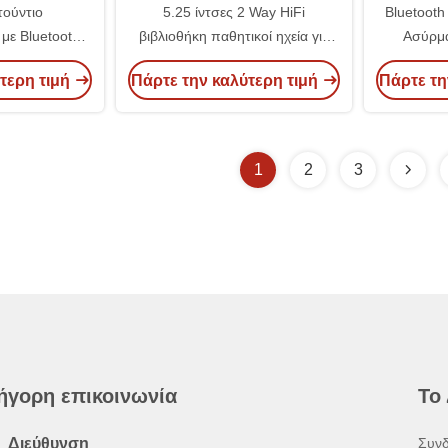
τούντιο
5.25 ίντσες 2 Way HiFi
Bluetooth
με Bluetooth
βιβλιοθήκη παθητικοί ηχεία για
Ασύρμα
Ηχεία 200 Watt
οθόνη οθόνης οθόνη
Τηλεοπτι
τερη τιμή
Πάρτε την καλύτερη τιμή
Πάρτε τη
ος ηχεία
στερεοφωνίες
Ενεργ
1
2
3
ήγορη επικοινωνία
Το
Διεύθυνση
Συνδ