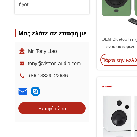
ήχου
Μας ελάτε σε επαφή με
OEM Bluetooth ηχε
ενσωματωμένο 
Mr. Tony Liao
υψηλής ισχύος γι
Πάρτε την καλύ
σύστημα
tony@vistron-audio.com
+86 13829122636
Επαφή τώρα