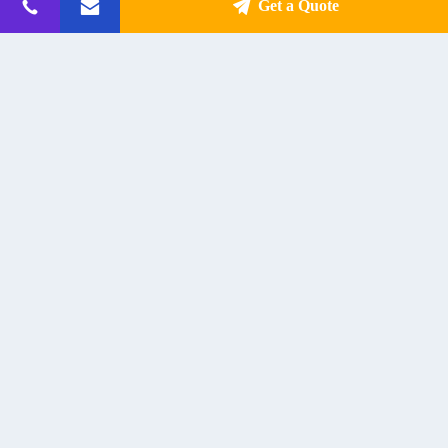
Get a Quote
रेस्तरां थिएटर स्टूडियो के लिए 400W
100W ब्लूटूथ रिसीवर एम्पलीफायर 2.1
आरएमएस पावर रैक माउंट 8 चैनल पावर
चैनल क्लास डी हाय फाइ मिनी स्टीरियो
एम्पलीफायर
ऑडियो पावर एम्प
Get Best Price
Get Best Price
संपर्क