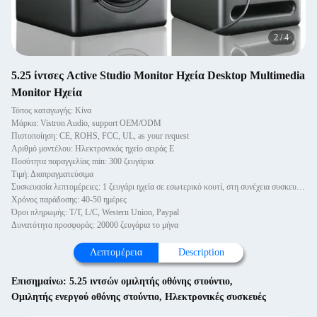
2
/
4
5.25 ίντσες Active Studio Monitor Ηχεία Desktop Multimedia
Monitor Ηχεία
Τόπος καταγωγής: Κίνα
Μάρκα: Vistron Audio, support OEM/ODM
Πιστοποίηση: CE, ROHS, FCC, UL, as your request
Αριθμό μοντέλου: Ηλεκτρονικός ηχείο σειράς Ε
Ποσότητα παραγγελίας min: 300 ζευγάρια
Τιμή: Διαπραγματεύσιμα
Συσκευασία λεπτομέρειες: 1 ζευγάρι ηχεία σε εσωτερικό κουτί, στη συνέχεια συσκευασμένα σε κουτί.
Χρόνος παράδοσης: 40-50 ημέρες
Όροι πληρωμής: T/T, L/C, Western Union, Paypal
Δυνατότητα προσφοράς: 20000 ζευγάρια το μήνα
Λεπτομέρεια
Description
Επισημαίνω:
5.25 ιντσών ομιλητής οθόνης στούντιο
,
Ομιλητής ενεργού οθόνης στούντιο
,
Ηλεκτρονικές συσκευές