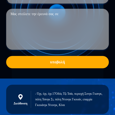
υποβολή
- Όχι, όχι, όχι.17Οδός Τζι Τσάι, περιοχή Σονγκ Γκανγκ,
πόλη Τσινγκ Σι, πόλη Ντονγκ Γκουάν, επαρχία
Διεύθυνση
Γκουάνγκ Ντονγκ, Κίνα