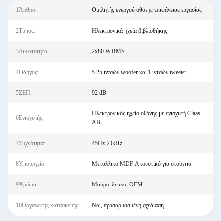
1Άρθρο:
Ομιλητής ενεργού οθόνης επιφάνειας εργασίας
2Τύπος:
Ηλεκτρονικά ηχεία βιβλιοθήκης
3Δυνατότητα:
2x80 W RMS
4Οδηγός:
5.25 ιντσών woofer και 1 ιντσών tweeter
5ΣΕΠ:
92 dB
Ηλεκτρονικός ηχείο οθόνης με ενισχυτή Claas
6Ενισχυτής:
AB
7Συχνότητα:
45Hz-20kHz
8Υπουργείο:
Μεταλλικό MDF Ακουστικό για στούντιο
9Χρώμα:
Μαύρο, λευκό, OEM
10Οργανωτής κατασκευής:
Ναι, προσαρμοσμένη σχεδίαση