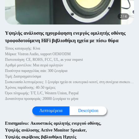
2
/
4
Υψηλής ανάλυσης ηχογράφηση ενεργός ομιλητής οθόνης
τροφοδοτούμενη HiFi βιβλιοθήκη ηχεία με πίσω θύρα
Τόπος καταγωγής: Κίνα
Μάρκα: Vistron Audio, support OEM/ODM
Πιστοποίηση: CE, ROHS, FCC, UL, as your request
Αριθμό μοντέλου: Μια σειρά ομιλητών
Ποσότητα παραγγελίας min: 300 ζευγάρια
Τιμή: Διαπραγματεύσιμα
Συσκευασία λεπτομέρειες: 1 ζευγάρι ηχεία σε εσωτερικό κουτί, στη συνέχεια συσκευασμένα σε κουτί.
Χρόνος παράδοσης: 40-50 ημέρες
Όροι πληρωμής: T/T, L/C, Western Union, Paypal
Δυνατότητα προσφοράς: 20000 ζευγάρια το μήνα
Λεπτομέρεια
Description
Επισημαίνω:
Ακουστικός ομιλητής ενεργού οθόνης
,
Υψηλής ανάλυσης Active Monitor Speaker
,
Υψηλής ακρίβειας βιβλιοθήκη Ηχητές