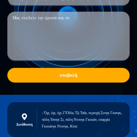
υποβολή
- Όχι, όχι, όχι.17Οδός Τζι Τσάι, περιοχή Σονγκ Γκανγκ,
πόλη Τσινγκ Σι, πόλη Ντονγκ Γκουάν, επαρχία
Διεύθυνση
Γκουάνγκ Ντονγκ, Κίνα