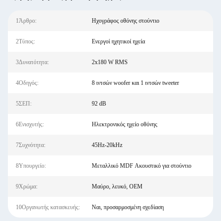
1Άρθρο:
Ηχογράφος οθόνης στούντιο
2Τύπος:
Ενεργοί ηχητικοί ηχεία
3Δυνατότητα:
2x180 W RMS
4Οδηγός:
8 ιντσών woofer και 1 ιντσών tweeter
5ΣΕΠ:
92 dB
6Ενισχυτής:
Ηλεκτρονικός ηχείο οθόνης
7Συχνότητα:
45Hz-20kHz
8Υπουργείο:
Μεταλλικό MDF Ακουστικό για στούντιο
9Χρώμα:
Μαύρο, λευκό, OEM
10Οργανωτής κατασκευής:
Ναι, προσαρμοσμένη σχεδίαση