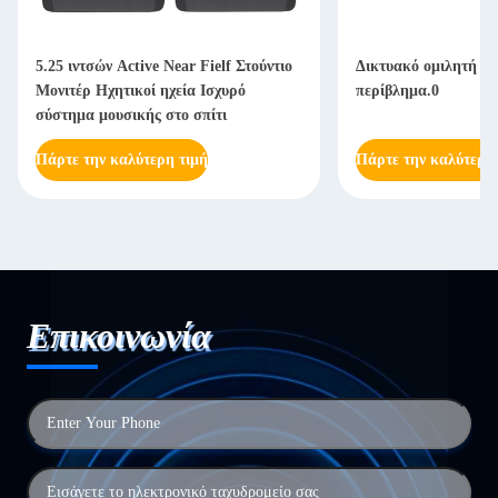
5.25 ιντσών Active Near Fielf Στούντιο
Δικτυακό ομιλητή απ
Μονιτέρ Ηχητικοί ηχεία Ισχυρό
περίβλημα.0
σύστημα μουσικής στο σπίτι
Πάρτε την καλύτερη τιμή
Πάρτε την καλύτερη
Επικοινωνία