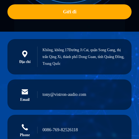
Gửi đi
Không, không.17Đường Ji Cai, quận Song Gang, thị
trấn Qing Xi, thành phố Dong Guan, tỉnh Quảng Đông,
Địa chỉ
Trung Quốc
tony@vistron-audio.com
Email
0086-769-82526118
Phone