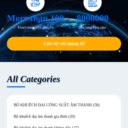
More than 100
8000000
Khách hàng được phục vụ
Bán hàng hàng năm
Liên hệ với chúng tôi
All Categories
BỘ KHUẾCH ĐẠI CÔNG SUẤT ÂM THANH
(58)
Bộ khuếch đại âm thanh gia đình
(20)
Bộ khuếch đại âm thanh không dây
(27)