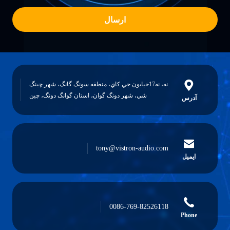
ارسال
نه، نه17خيابون جي کاي، منطقه سونگ گانگ، شهر چينگ
شي، شهر دونگ گوان، استان گوانگ دونگ، چين
آدرس
tony@vistron-audio.com
ایمیل
0086-769-82526118
Phone