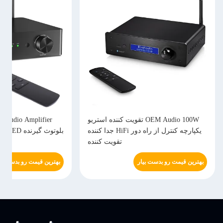
OEM تقویت کننده استریو
LDAC Hi Res Home Audio Amplifier
یکپارچه کنترل از راه دور HiFi جدا کننده
بلوتوث گیرنده HiFi OLED با ورودی نوری
udio
تقویت کننده
AUX HDMI
بهترین قیمت رو بدست بیار
بهتری