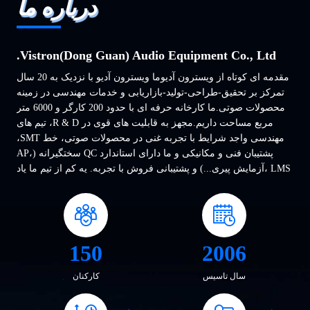
درباره ما
Vistron(Dong Guan) Audio Equipment Co., Ltd.
مقدمه ای کوتاه از ویسترون آدیوما ویسترون آدیو با نزدیک به 20 سال
تمرکز بر تحقیق-طراحی-تولید-بازاریابی و خدمات مهندسی در زمینه
محصولات صوتی.ما کارخانه حرفه ای با حدود 200 کارگر و 6000 متر
مربع مساحت داریم.مجهز به قابلیت های قوی در R & D، تیم های
مهندسی واجد شرایط با تجربه غنی در محصولات صوتی، خط SMT،
پشتیبان فنی و مکانیکی و ما دارای استاندارد QC سختگیرانه (AP،
LMS ،آزمایش پیری...) و پشتیبانی فروش با تجربه. يه کم از تيم ما ياد
بگيريم-هندسهاي الکترونيکياعضای تیم مهندسی ویسترون بیشترشان
10 سال تجربه ...
150
2006
سال تاسیس
کارکنان