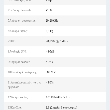
3Αντίσταση εξόδου:
4 Ωμ
4Έκδοση Bluetooth:
V5.0
5Απόκριση συχνότητας:
20-20KHz
6Καθαρό βάρος:
2,3 kg
7THD:
<0,05% (@ 1kHz)
8Αναλογία S/N:
> 95dB
9Θόρυβος εξόδου:
<1MV
10Ευαισθησία εισαγωγής:
580 MV
11Αποτελεσματικότητα της
> 85%
εργασίας:
12Τάση εργασίας:
AC 110-240V/50Hz
13Κανάλια:
2.1 (2 ηχείο, 1 υπογούφερ)