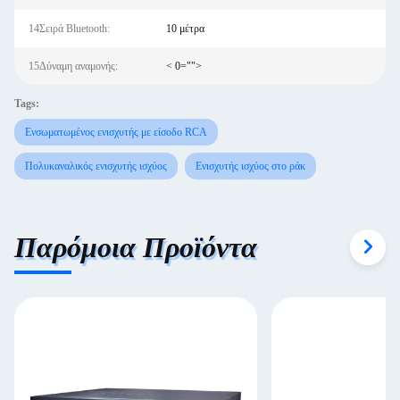
14Σειρά Bluetooth:
10 μέτρα
15Δύναμη αναμονής:
< 0="">
Tags:
Ενσωματωμένος ενισχυτής με είσοδο RCA
Πολυκαναλικός ενισχυτής ισχύος
Ενισχυτής ισχύος στο ράκ
Παρόμοια Προϊόντα