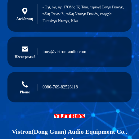
- Όχι, όχι, όχι.17Οδός Τζι Τσάι, περιοχή Σονγκ Γκανγκ,
πόλη Τσινγκ Σι, πόλη Ντονγκ Γκουάν, επαρχία
Διεύθυνση
Γκουάνγκ Ντονγκ, Κίνα
tony@vistron-audio.com
Ηλεκτρονικό
0086-769-82526118
Phone
Vistron(Dong Guan) Audio Equipment Co.,