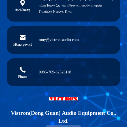
πόλη Τσινγκ Σι, πόλη Ντονγκ Γκουάν, επαρχία
Διεύθυνση
Γκουάνγκ Ντονγκ, Κίνα
tony@vistron-audio.com
Ηλεκτρονικό
0086-769-82526118
Phone
Vistron(Dong Guan) Audio Equipment Co.,
Ltd.