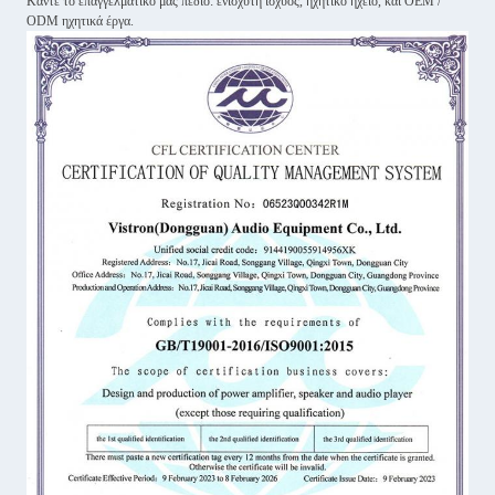
Κάντε το επαγγελματικό μας πεδίο: ενισχυτή ισχύος, ηχητικό ηχείο, και OEM /
ODM ηχητικά έργα.