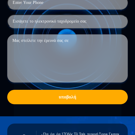
υποβολή
- Όχι, όχι, όχι.17Οδός Τζι Τσάι, περιοχή Σονγκ Γκανγκ,