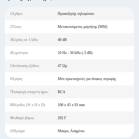
1Άρθρο:
Προαυξητής τηλεφώνου
2Τύπος:
Μετακινούμενος μαγνήτης (MM)
3Κέρδος σε 1 kHz:
40 dB
4Συχνότητα:
10 Hz - 50 kHz (-3 dB)
5Αντίσταση εξόδου:
47 Ωμ
6Χρήση:
Μίνι προενισχυτές για πίνακες στροφής
7Εισαγωγή ενισχυτή ήχου:
RCA
8Μέγεθος (W x H x D):
100 x 45 x 93 mm
9Καθαρό βάρος:
292 Γ
10Χρώμα:
Μαύρο, Ασημένιο.