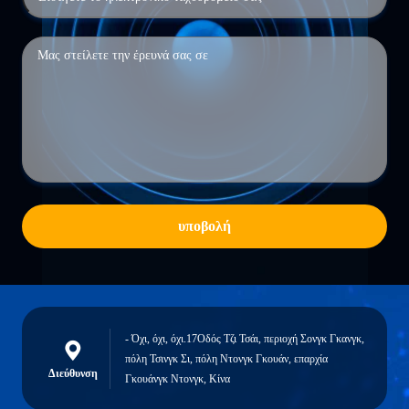
υποβολή
- Όχι, όχι, όχι.17Οδός Τζι Τσάι, περιοχή Σονγκ Γκανγκ,
πόλη Τσινγκ Σι, πόλη Ντονγκ Γκουάν, επαρχία
Διεύθυνση
Γκουάνγκ Ντονγκ, Κίνα