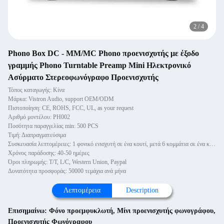
2
/
4
Phono Box DC - MM/MC Phono προενισχυτής με έξοδο
γραμμής Phono Turntable Preamp Mini Ηλεκτρονικό
Ασύρματο Στερεοφωνόγραφο Προενισχυτής
Τόπος καταγωγής: Κίνα
Μάρκα: Vistron Audio, support OEM/ODM
Πιστοποίηση: CE, ROHS, FCC, UL, as your request
Αριθμό μοντέλου: PH002
Ποσότητα παραγγελίας min: 500 PCS
Τιμή: Διαπραγματεύσιμα
Συσκευασία λεπτομέρειες: 1 φονικό ενισχυτή σε ένα κουτί, μετά 6 κομμάτια σε ένα κουτί.
Χρόνος παράδοσης: 40-50 ημέρες
Όροι πληρωμής: T/T, L/C, Western Union, Paypal
Δυνατότητα προσφοράς: 50000 τεμάχια ανά μήνα
Λεπτομέρεια
Description
Επισημαίνω:
Φόνο προεμφυκλωτή
,
Μίνι προενισχυτής φωνογράφου
,
Προενισχυτής Φωνόγραφου