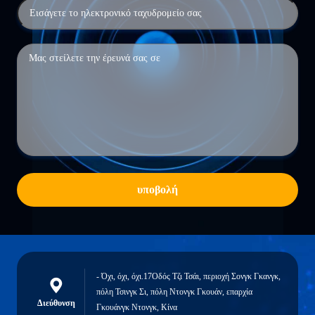
υποβολή
- Όχι, όχι, όχι.17Οδός Τζι Τσάι, περιοχή Σονγκ Γκανγκ,
πόλη Τσινγκ Σι, πόλη Ντονγκ Γκουάν, επαρχία
Διεύθυνση
Γκουάνγκ Ντονγκ, Κίνα