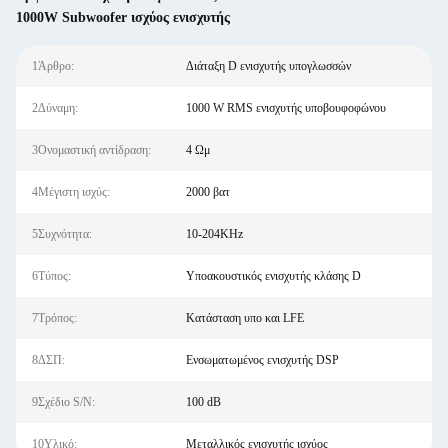
1000W Subwoofer ισχύος ενισχυτής
1Άρθρο:
Διάταξη D ενισχυτής υπογλωσσών
2Δύναμη:
1000 W RMS ενισχυτής υποβουφοφώνου
3Ονομαστική αντίδραση:
4 Ωμ
4Μέγιστη ισχύς:
2000 βατ
5Συχνότητα:
10-204KHz
6Τύπος:
Υποακουστικός ενισχυτής κλάσης D
7Τρόπος:
Κατάσταση υπο και LFE
8ΔΣΠ:
Ενσωματωμένος ενισχυτής DSP
9Σχέδιο S/N:
100 dB
10Υλικό:
Μεταλλικός ενισχυτής ισχύος