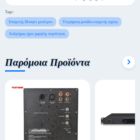
Tags:
Ενισχυτής Μοσφέτ μονότρου
Υπερήφανη μονάδα ενισχυτής ισχύος
Αυξητήρας ήχου χαμηλής συχνότητας
Παρόμοια Προϊόντα