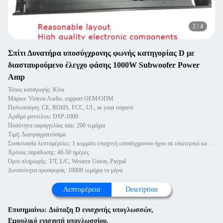
2
/
4
Σπίτι Δυνατήρα υποσύγχρονης φωνής κατηγορίας D με
διασταυρούμενο έλεγχο φάσης 1000W Subwoofer Power
Amp
Τόπος καταγωγής: Κίνα
Μάρκα: Vistron Audio, support OEM/ODM
Πιστοποίηση: CE, ROHS, FCC, UL, as your request
Αριθμό μοντέλου: DSP-1000
Ποσότητα παραγγελίας min: 200 τεμάχια
Τιμή: Διαπραγματεύσιμα
Συσκευασία λεπτομέρειες: 1 κομμάτι ενισχυτή υποσύγχρονου ήχου σε εσωτερικό κουτί, στη συνέχεια συσκευασμένο σε εξωτερικό κουτ
Χρόνος παράδοσης: 40-50 ημέρες
Όροι πληρωμής: T/T, L/C, Western Union, Paypal
Δυνατότητα προσφοράς: 10000 τεμάχια το μήνα
Λεπτομέρεια
Description
Επισημαίνω:
Διάταξη D ενισχυτής υπογλωσσών
,
Εμφυλικό ενισχυτή υπογλωσσίου
,