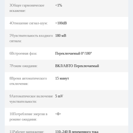
3Общее гармоническое
<1%
искажение:
4Отношение сигнал-шум:
>100dB
5Чувствительность входного
180 мВ
сигнала:
6Встроенная фаза:
Переключаемый 0°/180°
7Режим ожидания:
ВКЛ/АВТО Переключаемый
8Время автоматического
15 минут
отключения:
9Автоматическое включение
5 mV
чувствительности:
10Потребление энергии в
<0>
режиме ожидания:
11Рабочее напряжение:
110–240 В переменного тока