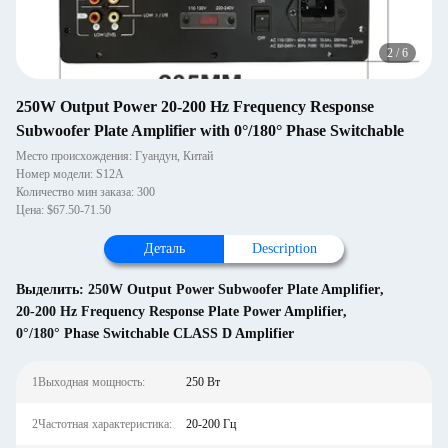
2
/
6
250W Output Power 20-200 Hz Frequency Response
Subwoofer Plate Amplifier with 0°/180° Phase Switchable
Место происхождения: Гуандун, Китай
Номер модели: S12A
Количество мин заказа: 300
Цена: $67.50-71.50
Деталь
Description
Выделить:
250W Output Power Subwoofer Plate Amplifier
,
20-200 Hz Frequency Response Plate Power Amplifier
,
0°/180° Phase Switchable CLASS D Amplifier
1Выходная мощность:
250 Вт
2Частотная характеристика:
20-200 Гц