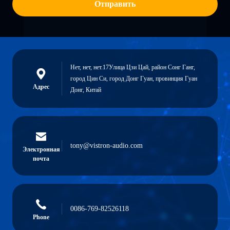
Отправить
Нет, нет, нет.17Улица Цзи Цай, район Сонг Ганг,
город Цин Си, город Донг Гуан, провинция Гуан
Адрес
Донг, Китай
tony@vistron-audio.com
Электронная
почта
0086-769-82526118
Phone