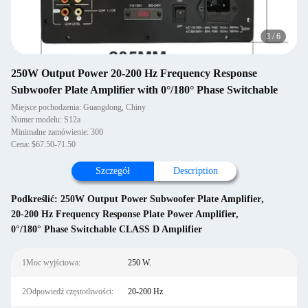
3
/
6
250W Output Power 20-200 Hz Frequency Response
Subwoofer Plate Amplifier with 0°/180° Phase Switchable
Miejsce pochodzenia: Guangdong, Chiny
Numer modelu: S12a
Minimalne zamówienie: 300
Cena: $67.50-71.50
Szczegół
Description
Podkreślić:
250W Output Power Subwoofer Plate Amplifier
,
20-200 Hz Frequency Response Plate Power Amplifier
,
0°/180° Phase Switchable CLASS D Amplifier
1Moc wyjściowa:
250 W.
2Odpowiedź częstotliwości:
20-200 Hz