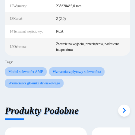
12Wymiary:
235*204*3,0 mm
13Kanał:
2 (2,0)
14Terminal wejściowy:
RCA
Zwarcie na wyjściu, przeciążenia, nadmierna
15Ochrona:
temperatura
Tags:
Moduł subwoofer AMP
Wzmacniacz płytowy subwoofera
Wzmacniacz głośnika dźwiękowego
Produkty Podobne