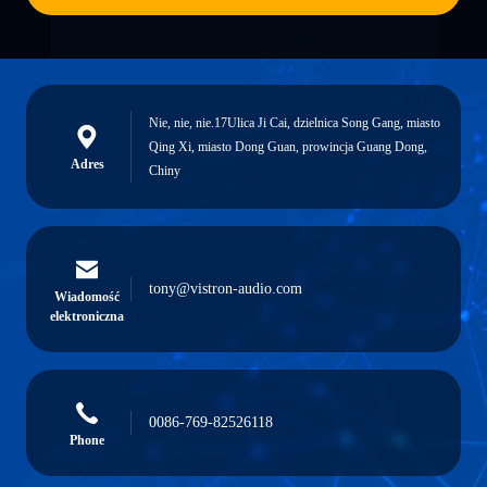
Nie, nie, nie.17Ulica Ji Cai, dzielnica Song Gang, miasto
Qing Xi, miasto Dong Guan, prowincja Guang Dong,
Adres
Chiny
tony@vistron-audio.com
Wiadomość
elektroniczna
0086-769-82526118
Phone