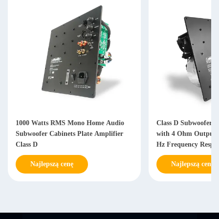
Class D Subwoofer Amplifier Board
Professional 1000W 
with 4 Ohm Output Impedance 30-200
Amplifier with Prem
Hz Frequency Response and Toroidal
Superior Sound for
Power Supply
Najlepszą cenę
Najlepszą cenę