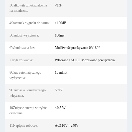
3Całkowite zniekształcenia
<1%
harmoniczne:
4Stosunek sygnału do szumu:
>100dB
5Czułość wejściowa:
180mv
6Wbudowana faza:
Możliwość przełączania 0°/180°
7Tryb czuwania:
Włączane / AUTO Możliwość przełączania
8Czas automatycznego
15 minut
wyłączenia:
9Czułość automatycznego
5 mV
włączania:
10Zużycie energii w trybie
<0,5 W
czuwania:
11Napięcie robocze:
AC110V - 240V