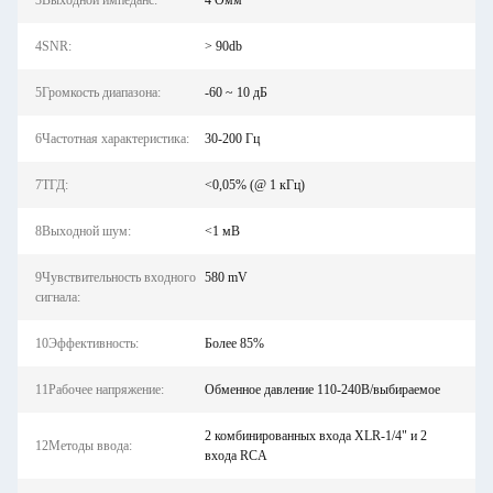
3Выходной импеданс:
4 Омм
4SNR:
> 90db
5Громкость диапазона:
-60 ~ 10 дБ
6Частотная характеристика:
30-200 Гц
7ТГД:
<0,05% (@ 1 кГц)
8Выходной шум:
<1 мВ
9Чувствительность входного
580 mV
сигнала:
10Эффективность:
Более 85%
11Рабочее напряжение:
Обменное давление 110-240В/выбираемое
2 комбинированных входа XLR-1/4" и 2
12Методы ввода:
входа RCA