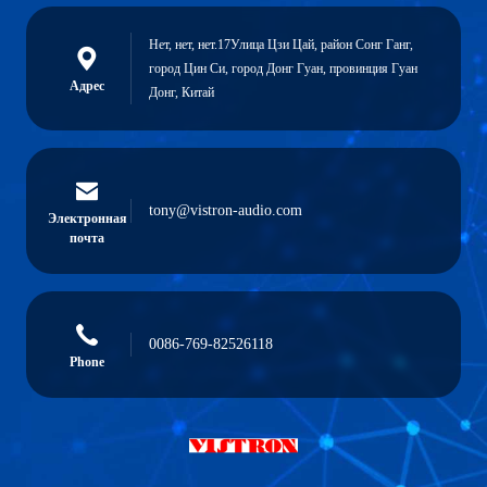
Нет, нет, нет.17Улица Цзи Цай, район Сонг Ганг,
город Цин Си, город Донг Гуан, провинция Гуан
Адрес
Донг, Китай
tony@vistron-audio.com
Электронная
почта
0086-769-82526118
Phone