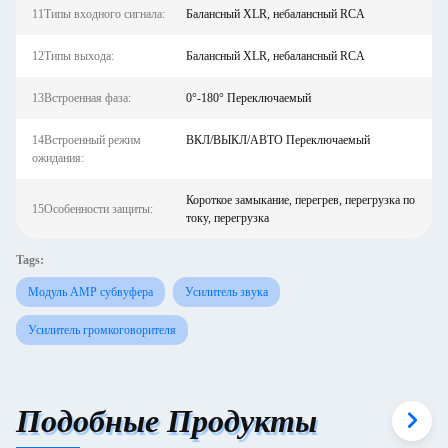
11Типы входного сигнала:
Балансный XLR, небалансный RCA
12Типы выхода:
Балансный XLR, небалансный RCA
13Встроенная фаза:
0°-180° Переключаемый
14Встроенный режим
ВКЛ/ВЫКЛ/АВТО Переключаемый
ожидания:
Короткое замыкание, перегрев, перегрузка по
15Особенности защиты:
току, перегрузка
Tags:
Модуль AMP субвуфера
Усилитель звука
Усилитель громкоговорителя
Подобные Продукты