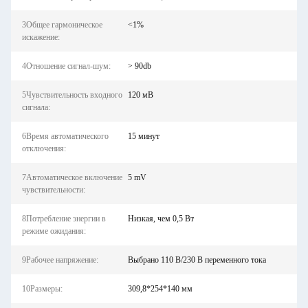
3Общее гармоническое
<1%
искажение:
4Отношение сигнал-шум:
> 90db
5Чувствительность входного
120 мВ
сигнала:
6Время автоматического
15 минут
отключения:
7Автоматическое включение
5 mV
чувствительности:
8Потребление энергии в
Низкая, чем 0,5 Вт
режиме ожидания:
9Рабочее напряжение:
Выбрано 110 В/230 В переменного тока
10Размеры:
309,8*254*140 мм