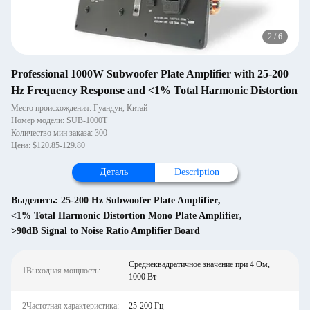
2
/
6
Professional 1000W Subwoofer Plate Amplifier with 25-200
Hz Frequency Response and <1% Total Harmonic Distortion
Место происхождения: Гуандун, Китай
Номер модели: SUB-1000T
Количество мин заказа: 300
Цена: $120.85-129.80
Деталь
Description
Выделить:
25-200 Hz Subwoofer Plate Amplifier
,
<1% Total Harmonic Distortion Mono Plate Amplifier
,
>90dB Signal to Noise Ratio Amplifier Board
Среднеквадратичное значение при 4 Ом,
1Выходная мощность:
1000 Вт
2Частотная характеристика:
25-200 Гц