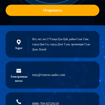
Отправить
Нет, нет, нет.17Улица Цзи Цай, район Сонг Ганг,
город Цин Си, город Донг Гуан, провинция Гуан
Адрес
Донг, Китай
tony@vistron-audio.com
Электронная
почта
0086-769-82526118