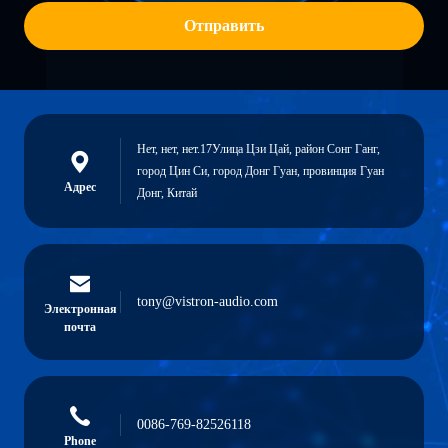
Отправить
Нет, нет, нет.17Улица Цзи Цай, район Сонг Ганг,
город Цин Си, город Донг Гуан, провинция Гуан
Адрес
Донг, Китай
tony@vistron-audio.com
Электронная
почта
0086-769-82526118
Phone