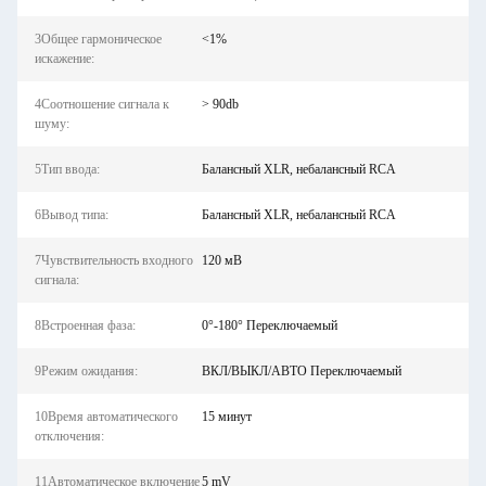
3Общее гармоническое
<1%
искажение:
4Соотношение сигнала к
> 90db
шуму:
5Тип ввода:
Балансный XLR, небалансный RCA
6Вывод типа:
Балансный XLR, небалансный RCA
7Чувствительность входного
120 мВ
сигнала:
8Встроенная фаза:
0°-180° Переключаемый
9Режим ожидания:
ВКЛ/ВЫКЛ/АВТО Переключаемый
10Время автоматического
15 минут
отключения:
11Автоматическое включение
5 mV