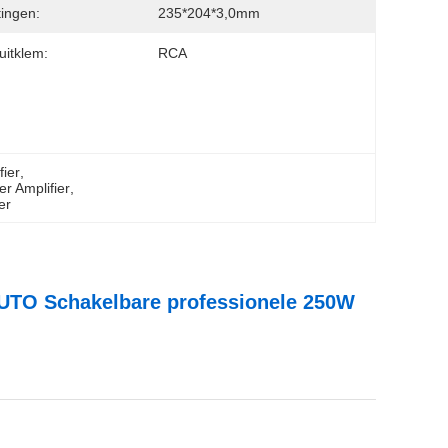
ingen:
235*204*3,0mm
uitklem:
RCA
ier
, 
r Amplifier
, 
er
UTO Schakelbare professionele 250W