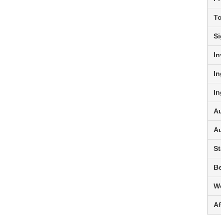
To
Si
In
I
I
Au
Au
S
B
W
Af