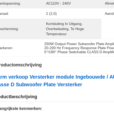
erkspanning:
AC110V - 240V
Afmet
anaal:
2 (2,0)
Aansl
Kortsluiting In Uitgang, 
escherming:
Overbelasting, Te Hoge 
Temperatuur
250W Output Power Subwoofer Plate Amplif
arkeren:
20-200 Hz Frequency Response Plate Powe
0°/180° Phase Switchable CLASS D Amplifi
roductomschrijving
rm verkoop Versterker module Ingebouwde / A
asse D Subwoofer Plate Versterker
ductbeschrijving
angrijkste kenmerken: