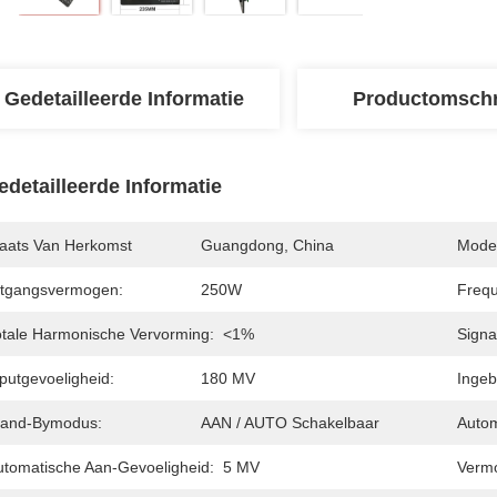
Gedetailleerde Informatie
Productomschr
edetailleerde Informatie
laats Van Herkomst
Guangdong, China
Mode
itgangsvermogen:
250W
Frequ
otale Harmonische Vervorming:
<1%
Signa
putgevoeligheid:
180 MV
Inge
tand-Bymodus:
AAN / AUTO Schakelbaar
Autom
utomatische Aan-Gevoeligheid:
5 MV
Vermo