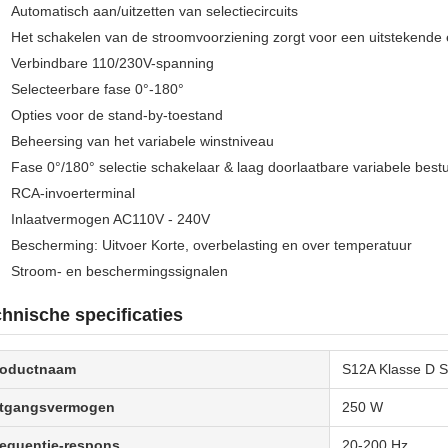
Automatisch aan/uitzetten van selectiecircuits
Het schakelen van de stroomvoorziening zorgt voor een uitstekende e
Verbindbare 110/230V-spanning
Selecteerbare fase 0°-180°
Opties voor de stand-by-toestand
Beheersing van het variabele winstniveau
Fase 0°/180° selectie schakelaar & laag doorlaatbare variabele best
RCA-invoerterminal
Inlaatvermogen AC110V - 240V
Bescherming: Uitvoer Korte, overbelasting en over temperatuur
Stroom- en beschermingssignalen
hnische specificaties
roductnaam
S12A Klasse D S
itgangsvermogen
250 W
equentie-respons
20-200 Hz