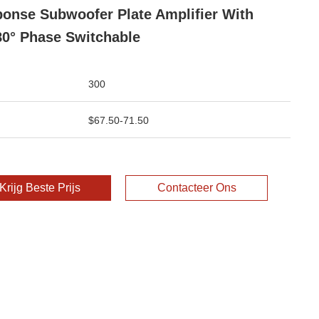
onse Subwoofer Plate Amplifier With
80° Phase Switchable
300
$67.50-71.50
Krijg Beste Prijs
Contacteer Ons