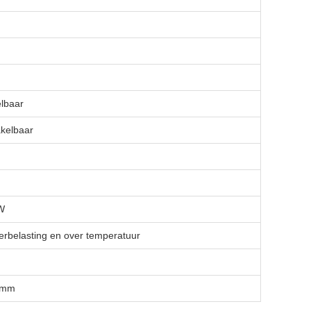
elbaar
kelbaar
W
erbelasting en over temperatuur
0 mm