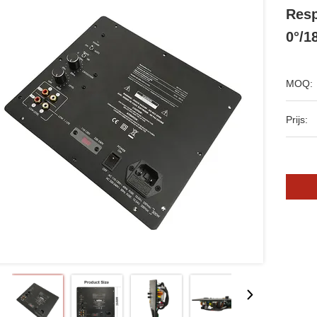
Resp
0°/1
MOQ:
Prijs: