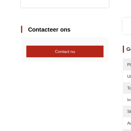
Contacteer ons
G
Contact nu
P
U
T
In
S
A