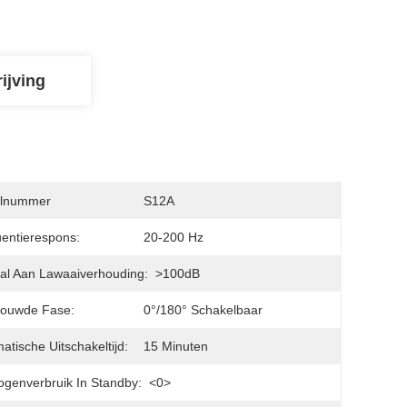
ijving
lnummer
S12A
entierespons:
20-200 Hz
al Aan Lawaaiverhouding:
>100dB
bouwde Fase:
0°/180° Schakelbaar
atische Uitschakeltijd:
15 Minuten
genverbruik In Standby:
<0>