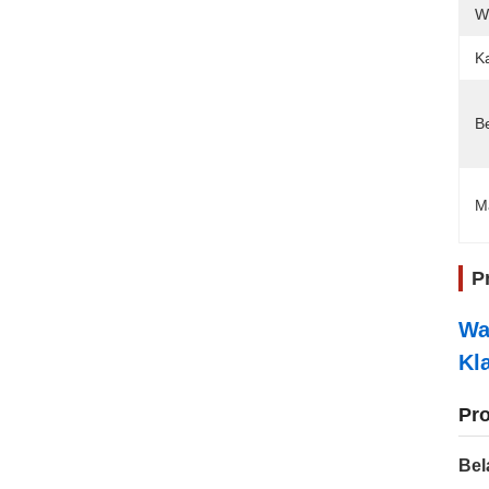
W
K
B
M
P
Wa
Kl
Pro
Bel