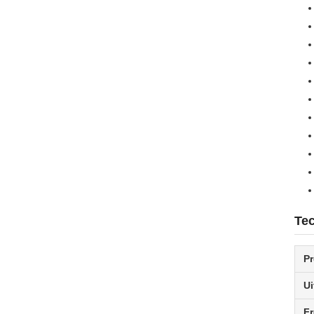
Tec
P
U
Fr