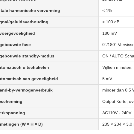
tale harmonische vervorming
< 1%
gnal/geluidsverhouding
> 100 dB
voergevoeligheid
180 mV
ngebouwde fase
0°/180° Verwiss
ngebouwde standby-modus
ON / AUTO Scha
tomatisch uitschakelen
Vijftien minuten.
tomatisch aan gevoeligheid
5 mV
tand-by-vermogenverbruik
minder dan 0,5 
escherming
Output Korte, ov
erkspanning
AC110V - 240V
metingen (W × H × D)
235 × 204 × 3,